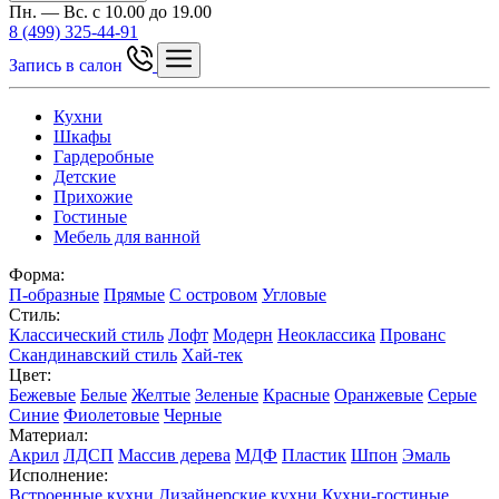
Пн. — Вс. с 10.00 до 19.00
8 (499) 325-44-91
Запись в салон
Кухни
Шкафы
Гардеробные
Детские
Прихожие
Гостиные
Мебель для ванной
Форма:
П-образные
Прямые
С островом
Угловые
Стиль:
Классический стиль
Лофт
Модерн
Неоклассика
Прованс
Скандинавский стиль
Хай-тек
Цвет:
Бежевые
Белые
Желтые
Зеленые
Красные
Оранжевые
Серые
Синие
Фиолетовые
Черные
Материал:
Акрил
ЛДСП
Массив дерева
МДФ
Пластик
Шпон
Эмаль
Исполнение:
Встроенные кухни
Дизайнерские кухни
Кухни-гостиные