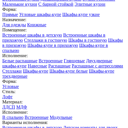
Маленькие кухни
С барной стойкой
Элитные кухни
Форма:
Прямые
Угловые шкафы-купе
Шкафы-купе узкие
Назначение:
Для одежды
Книжные
Помещение:
Встроенные шкафы в детскую
Встроенные шкафы в
прихожую
Стеллажи в гостиную
Шкафы в гостиную
Шкафы
в прихожую
Шкафы-купе в прихожую
Шкафы-купе в
спальню
Исполнение:
Белые распашные
Встроенные
Глянцевые
Двухдверные
шкафы-купе
Навесные
Распашные
Распашные с антресолями
Стеллажи
Шкафы-купе
Шкафы-купе белые
Шкафы-купе
трехдверные
Форма:
Угловые
Стиль:
Лофт
Материал:
ЛДСП
МДФ
Исполнение:
В спальню
Встроенные
Модульные
Варианты исполнения:
Встроенные шкафы в детскую
Детские комнаты для двоих