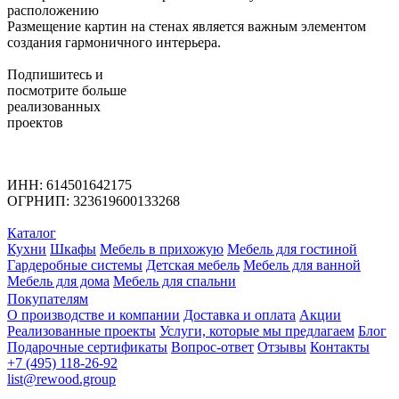
расположению
Размещение картин на стенах является важным элементом
создания гармоничного интерьера.
Подпишитесь
и
посмотрите больше
реализованных
проектов
ИНН: 614501642175
ОГРНИП: 323619600133268
Каталог
Кухни
Шкафы
Мебель в прихожую
Мебель для гостиной
Гардеробные системы
Детская мебель
Мебель для ванной
Мебель для дома
Мебель для спальни
Покупателям
О производстве и компании
Доставка и оплата
Акции
Реализованные проекты
Услуги, которые мы предлагаем
Блог
Подарочные сертификаты
Вопрос-ответ
Отзывы
Контакты
+7 (495) 118-26-92
list@rewood.group