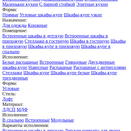
Маленькие кухни
С барной стойкой
Элитные кухни
Форма:
Прямые
Угловые шкафы-купе
Шкафы-купе узкие
Назначение:
Для одежды
Книжные
Помещение:
Встроенные шкафы в детскую
Встроенные шкафы в
прихожую
Стеллажи в гостиную
Шкафы в гостиную
Шкафы
в прихожую
Шкафы-купе в прихожую
Шкафы-купе в
спальню
Исполнение:
Белые распашные
Встроенные
Глянцевые
Двухдверные
шкафы-купе
Навесные
Распашные
Распашные с антресолями
Стеллажи
Шкафы-купе
Шкафы-купе белые
Шкафы-купе
трехдверные
Форма:
Угловые
Стиль:
Лофт
Материал:
ЛДСП
МДФ
Исполнение:
В спальню
Встроенные
Модульные
Варианты исполнения:
Встроенные шкафы в детскую
Детские комнаты для двоих