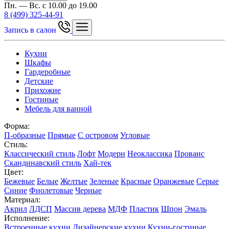
Пн. — Вс. с 10.00 до 19.00
8 (499) 325-44-91
Запись в салон
Кухни
Шкафы
Гардеробные
Детские
Прихожие
Гостиные
Мебель для ванной
Форма:
П-образные
Прямые
С островом
Угловые
Стиль:
Классический стиль
Лофт
Модерн
Неоклассика
Прованс
Скандинавский стиль
Хай-тек
Цвет:
Бежевые
Белые
Желтые
Зеленые
Красные
Оранжевые
Серые
Синие
Фиолетовые
Черные
Материал:
Акрил
ЛДСП
Массив дерева
МДФ
Пластик
Шпон
Эмаль
Исполнение:
Встроенные кухни
Дизайнерские кухни
Кухни-гостиные