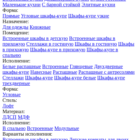
Маленькие кухни
С барной стойкой
Элитные кухни
Форма:
Прямые
Угловые шкафы-купе
Шкафы-купе узкие
Назначение:
Для одежды
Книжные
Помещение:
Встроенные шкафы в детскую
Встроенные шкафы в
прихожую
Стеллажи в гостиную
Шкафы в гостиную
Шкафы
в прихожую
Шкафы-купе в прихожую
Шкафы-купе в
спальню
Исполнение:
Белые распашные
Встроенные
Глянцевые
Двухдверные
шкафы-купе
Навесные
Распашные
Распашные с антресолями
Стеллажи
Шкафы-купе
Шкафы-купе белые
Шкафы-купе
трехдверные
Форма:
Угловые
Стиль:
Лофт
Материал:
ЛДСП
МДФ
Исполнение:
В спальню
Встроенные
Модульные
Варианты исполнения:
Встроенные шкафы в детскую
Детские комнаты для двоих