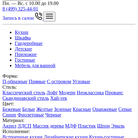
Пн. — Вс. с 10.00 до 19.00
8 (499) 325-44-91
Запись в салон
Кухни
Шкафы
Гардеробные
Детские
Прихожие
Гостиные
Мебель для ванной
Форма:
П-образные
Прямые
С островом
Угловые
Стиль:
Классический стиль
Лофт
Модерн
Неоклассика
Прованс
Скандинавский стиль
Хай-тек
Цвет:
Бежевые
Белые
Желтые
Зеленые
Красные
Оранжевые
Серые
Синие
Фиолетовые
Черные
Материал:
Акрил
ЛДСП
Массив дерева
МДФ
Пластик
Шпон
Эмаль
Исполнение:
Встроенные кухни
Дизайнерские кухни
Кухни-гостиные