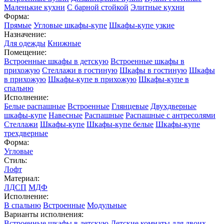
Маленькие кухни
С барной стойкой
Элитные кухни
Форма:
Прямые
Угловые шкафы-купе
Шкафы-купе узкие
Назначение:
Для одежды
Книжные
Помещение:
Встроенные шкафы в детскую
Встроенные шкафы в
прихожую
Стеллажи в гостиную
Шкафы в гостиную
Шкафы
в прихожую
Шкафы-купе в прихожую
Шкафы-купе в
спальню
Исполнение:
Белые распашные
Встроенные
Глянцевые
Двухдверные
шкафы-купе
Навесные
Распашные
Распашные с антресолями
Стеллажи
Шкафы-купе
Шкафы-купе белые
Шкафы-купе
трехдверные
Форма:
Угловые
Стиль:
Лофт
Материал:
ЛДСП
МДФ
Исполнение:
В спальню
Встроенные
Модульные
Варианты исполнения:
Встроенные шкафы в детскую
Детские комнаты для двоих