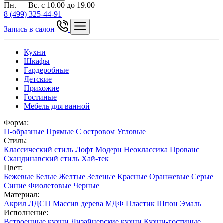
Пн. — Вс. с 10.00 до 19.00
8 (499) 325-44-91
Запись в салон
Кухни
Шкафы
Гардеробные
Детские
Прихожие
Гостиные
Мебель для ванной
Форма:
П-образные
Прямые
С островом
Угловые
Стиль:
Классический стиль
Лофт
Модерн
Неоклассика
Прованс
Скандинавский стиль
Хай-тек
Цвет:
Бежевые
Белые
Желтые
Зеленые
Красные
Оранжевые
Серые
Синие
Фиолетовые
Черные
Материал:
Акрил
ЛДСП
Массив дерева
МДФ
Пластик
Шпон
Эмаль
Исполнение:
Встроенные кухни
Дизайнерские кухни
Кухни-гостиные