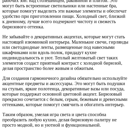
рабочих зон: над столешницей, раковиной и плитой. Это
могут быть встроенные светильники или настенные бра,
которые помогут выделить эти важные элементы и обеспечат
удобство при приготовлении пищи. Холодный свет, близкий
к дневному, лучше всего подчеркнет чистоту и свежесть
бирюзового оттенка.
Не забывайте о декоративных акцентах, которые могут стать
настоящей изюминкой интерьера. Маленькие свечи, гирлянды
или светодиодные ленты, размещенные под навесными
шкафчиками или вдоль полок, придадут кухне
индивидуальность и уют. Теплый желтоватый свет таких
элементов создаст приятный контраст с холодной бирюзой,
делая пространство более живым и обжитым.
Для создания гармоничного дизайна обязательно используйте
акцентные предметы и аксессуары. Это могут быть подушки
на стульях, яркие полотенца, декоративные вазы или посуда,
которые поддержат основной цветовой акцент. Бирюзовый
прекрасно сочетается с белым, серым, бежевым и древесными
оттенками, которые помогут смягчить и обогатить интерьер.
Таким образом, умелая игра света и цвета способна
преобразить любую кухню, делая бирюзовую палитру не
просто модной, но и уютной и функциональной.