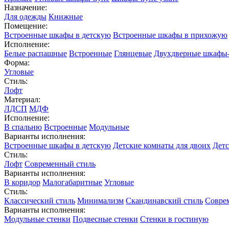
Назначение:
Для одежды
Книжные
Помещение:
Встроенные шкафы в детскую
Встроенные шкафы в прихожую
Исполнение:
Белые распашные
Встроенные
Глянцевые
Двухдверные шкафы
Форма:
Угловые
Стиль:
Лофт
Материал:
ЛДСП
МДФ
Исполнение:
В спальню
Встроенные
Модульные
Варианты исполнения:
Встроенные шкафы в детскую
Детские комнаты для двоих
Детс
Стиль:
Лофт
Современный стиль
Варианты исполнения:
В коридор
Малогабаритные
Угловые
Стиль:
Классический стиль
Минимализм
Скандинавский стиль
Совре
Варианты исполнения:
Модульные стенки
Подвесные стенки
Стенки в гостиную