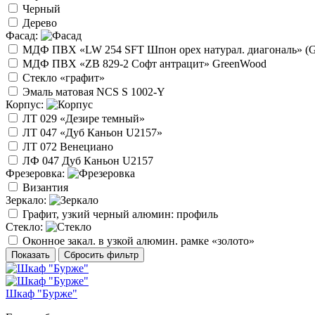
Черный
Дерево
Фасад:
МДФ ПВХ «LW 254 SFT Шпон орех натурал. диагональ» (
МДФ ПВХ «ZB 829-2 Софт антрацит» GreenWood
Стекло «графит»
Эмаль матовая NCS S 1002-Y
Корпус:
ЛТ 029 «Дезире темный»
ЛТ 047 «Дуб Каньон U2157»
ЛТ 072 Венециано
ЛФ 047 Дуб Каньон U2157
Фрезеровка:
Византия
Зеркало:
Графит, узкий черный алюмин: профиль
Стекло:
Оконное закал. в узкой алюмин. рамке «золото»
Показать
Сбросить фильтр
Шкаф "Бурже"