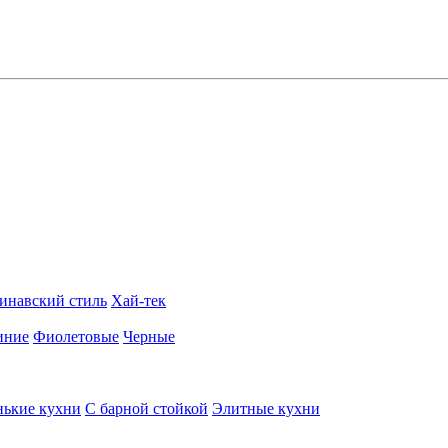
инавский стиль
Хай-тек
иние
Фиолетовые
Черные
ькие кухни
С барной стойкой
Элитные кухни