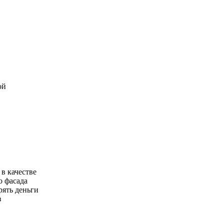
ой
 в качестве
о фасада
рять деньги
з