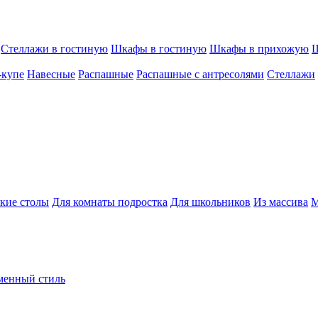
Стеллажи в гостиную
Шкафы в гостиную
Шкафы в прихожую
Ш
-купе
Навесные
Распашные
Распашные с антресолями
Стеллажи
кие столы
Для комнаты подростка
Для школьников
Из массива
М
менный стиль