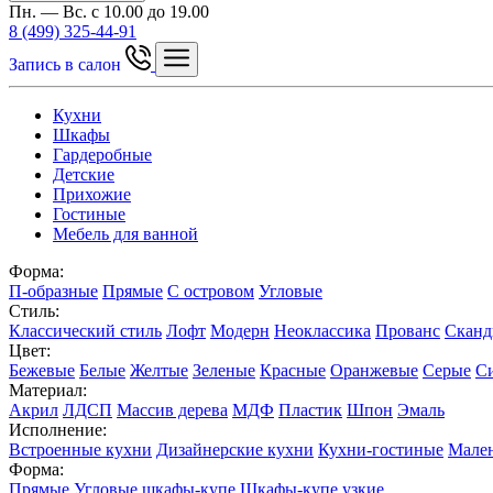
Пн. — Вс. с 10.00 до 19.00
8 (499) 325-44-91
Запись в салон
Кухни
Шкафы
Гардеробные
Детские
Прихожие
Гостиные
Мебель для ванной
Форма:
П-образные
Прямые
С островом
Угловые
Стиль:
Классический стиль
Лофт
Модерн
Неоклассика
Прованс
Сканд
Цвет:
Бежевые
Белые
Желтые
Зеленые
Красные
Оранжевые
Серые
С
Материал:
Акрил
ЛДСП
Массив дерева
МДФ
Пластик
Шпон
Эмаль
Исполнение:
Встроенные кухни
Дизайнерские кухни
Кухни-гостиные
Мален
Форма:
Прямые
Угловые шкафы-купе
Шкафы-купе узкие