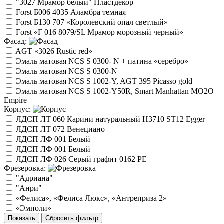
"3027 Мрамор белый" Пластдекор
Forst Б006 4035 Аламбра темная
Forst Б130 707 «Королевский опал светлый»
Гorst «Г 016 8079/SL Мрамор морозный черный»
Фасад:
AGT «3026 Rustic red»
Эмаль матовая NCS S 0300- N + патина «серебро»
Эмаль матовая NCS S 0300-N
Эмаль матовая NCS S 1002-Y, AGT 395 Picasso gold
Эмаль матовая NCS S 1002-Y50R, Smart Manhattan МО2O
Empire
Корпус:
ЛДСП ЛТ 060 Карини натуральный H3710 ST12 Egger
ЛДСП ЛТ 072 Венециано
ЛДСП ЛФ 001 Белый
ЛДСП ЛФ 001 Белый
ЛДСП ЛФ 026 Серый графит 0162 РЕ
Фрезеровка:
"Адриана"
"Анри"
«Фелиса», «Фелиса Люкс», «Антреприза 2»
«Эмполи»
Показать
Сбросить фильтр