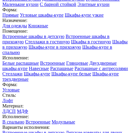
Маленькие кухни
С барной стойкой
Элитные кухни
Форма:
Прямые
Угловые шкафы-купе
Шкафы-купе узкие
Назначение:
Для одежды
Книжные
Помещение:
Встроенные шкафы в детскую
Встроенные шкафы в
прихожую
Стеллажи в гостиную
Шкафы в гостиную
Шкафы
в прихожую
Шкафы-купе в прихожую
Шкафы-купе в
спальню
Исполнение:
Белые распашные
Встроенные
Глянцевые
Двухдверные
шкафы-купе
Навесные
Распашные
Распашные с антресолями
Стеллажи
Шкафы-купе
Шкафы-купе белые
Шкафы-купе
трехдверные
Форма:
Угловые
Стиль:
Лофт
Материал:
ЛДСП
МДФ
Исполнение:
В спальню
Встроенные
Модульные
Варианты исполнения:
Встроенные шкафы в детскую
Детские комнаты для двоих