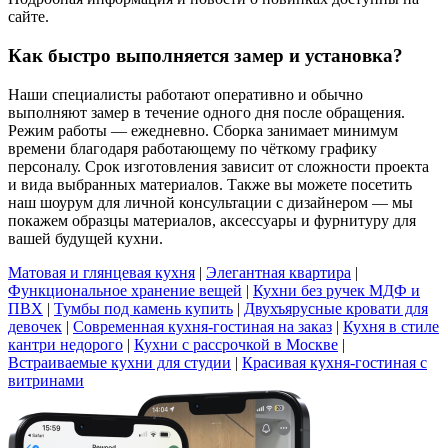
сайте.
Как быстро выполняется замер и установка?
Наши специалисты работают оперативно и обычно
выполняют замер в течение одного дня после обращения.
Режим работы — ежедневно. Сборка занимает минимум
времени благодаря работающему по чёткому графику
персоналу. Срок изготовления зависит от сложности проекта
и вида выбранных материалов. Также вы можете посетить
наш шоурум для личной консультации с дизайнером — мы
покажем образцы материалов, аксессуары и фурнитуру для
вашей будущей кухни.
Матовая и глянцевая кухня
|
Элегантная квартира
|
Функциональное хранение вещей
|
Кухни без ручек МДФ и
ПВХ
|
Тумбы под камень купить
|
Двухъярусные кровати для
девочек
|
Современная кухня-гостиная на заказ
|
Кухня в стиле
кантри недорого
|
Кухни с рассрочкой в Москве
|
Встраиваемые кухни для студии
|
Красивая кухня-гостиная с
витринами