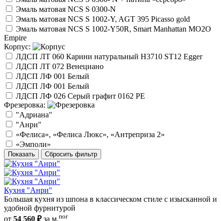
Эмаль матовая NCS S 0300-N
Эмаль матовая NCS S 1002-Y, AGT 395 Picasso gold
Эмаль матовая NCS S 1002-Y50R, Smart Manhattan МО2O
Empire
Корпус:
ЛДСП ЛТ 060 Карини натуральный H3710 ST12 Egger
ЛДСП ЛТ 072 Венециано
ЛДСП ЛФ 001 Белый
ЛДСП ЛФ 001 Белый
ЛДСП ЛФ 026 Серый графит 0162 РЕ
Фрезеровка:
"Адриана"
"Анри"
«Фелиса», «Фелиса Люкс», «Антреприза 2»
«Эмполи»
Показать
Сбросить фильтр
Кухня "Анри"
Большая кухня из шпона в классическом стиле с изысканной и
удобной фурнитурой
пог
от
54 560 ₽
за м.