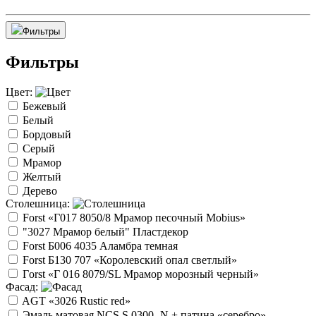
Фильтры
Фильтры
Цвет:
Бежевый
Белый
Бордовый
Серый
Мрамор
Желтый
Дерево
Столешница:
Forst «Г017 8050/8 Мрамор песочный Mobius»
"3027 Мрамор белый" Пластдекор
Forst Б006 4035 Аламбра темная
Forst Б130 707 «Королевский опал светлый»
Гorst «Г 016 8079/SL Мрамор морозный черный»
Фасад:
AGT «3026 Rustic red»
Эмаль матовая NCS S 0300- N + патина «серебро»