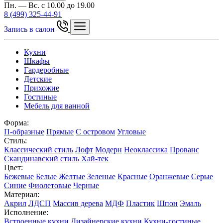
Пн. — Вс. с 10.00 до 19.00
8 (499) 325-44-91
Запись в салон
Кухни
Шкафы
Гардеробные
Детские
Прихожие
Гостиные
Мебель для ванной
Форма:
П-образные
Прямые
С островом
Угловые
Стиль:
Классический стиль
Лофт
Модерн
Неоклассика
Прованс
Скандинавский стиль
Хай-тек
Цвет:
Бежевые
Белые
Желтые
Зеленые
Красные
Оранжевые
Серые
Синие
Фиолетовые
Черные
Материал:
Акрил
ЛДСП
Массив дерева
МДФ
Пластик
Шпон
Эмаль
Исполнение:
Встроенные кухни
Дизайнерские кухни
Кухни-гостиные