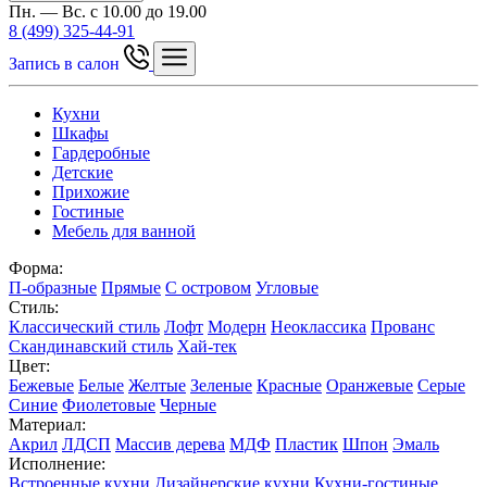
Пн. — Вс. с 10.00 до 19.00
8 (499) 325-44-91
Запись в салон
Кухни
Шкафы
Гардеробные
Детские
Прихожие
Гостиные
Мебель для ванной
Форма:
П-образные
Прямые
С островом
Угловые
Стиль:
Классический стиль
Лофт
Модерн
Неоклассика
Прованс
Скандинавский стиль
Хай-тек
Цвет:
Бежевые
Белые
Желтые
Зеленые
Красные
Оранжевые
Серые
Синие
Фиолетовые
Черные
Материал:
Акрил
ЛДСП
Массив дерева
МДФ
Пластик
Шпон
Эмаль
Исполнение:
Встроенные кухни
Дизайнерские кухни
Кухни-гостиные