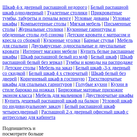
Шкаф 4-х дверный распашной недорого
|
Белый распашной
шкаф однодверный
|
Туалетные столики
|
Прикроватные
тумбы, табуреты и пеналы венге
|
Угловые диваны
|
Угловые
шкафы
|
Компьютерные столы
|
Мягкая мебель
|
Письменные
столы
|
Журнальные столики
|
Кухонные гарнитуры и
обеденные столы дуб сонома
|
Детские кровати с матрасом и
кресла со сборкой
|
Кухонные уголки
|
Барные стулья
|
Мебель
для спальни
|
Двухъярусные, односпальные и двуспальные
кровати
|
Интернет магазин мебели
|
Купить белые распашные
шкафы
|
Шкаф распашной белый из мдф
|
Белый шкаф
|
Шкаф
распашной белый без зеркал
|
Тумбы и комоды на распродаже
|
Детские столы
|
Мебель на заказ
|
Белый шкаф -3-х дверный
со скидкой
|
Белый шкаф 4 х створчатый
|
Шкаф белый без
дверей
|
Коричневый шкаф в гостиную
|
Трехстворчатые
шкафы для спальных гарнитуров
|
Голубые кухни
|
Кухни в
стиле барокко на ножках
|
Бирюзовые матовые прихожие
эконом класса
|
Мебель для мальчиков
|
Двустворчатые шкафы
|
Купить дешевый распашной шкаф на балкон
|
Угловой шкаф
по индивидуальному заказу
|
Белый распашной шкаф
четырехдверный
|
Распашной 2-х дверный офисный шкаф с
антресолью для кабинета
Подпишитесь
и
посмотрите больше