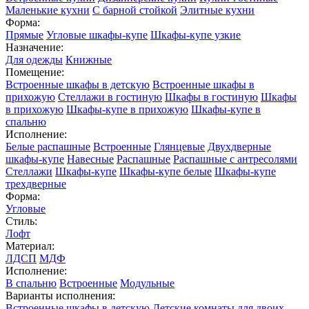
Маленькие кухни
С барной стойкой
Элитные кухни
Форма:
Прямые
Угловые шкафы-купе
Шкафы-купе узкие
Назначение:
Для одежды
Книжные
Помещение:
Встроенные шкафы в детскую
Встроенные шкафы в
прихожую
Стеллажи в гостиную
Шкафы в гостиную
Шкафы
в прихожую
Шкафы-купе в прихожую
Шкафы-купе в
спальню
Исполнение:
Белые распашные
Встроенные
Глянцевые
Двухдверные
шкафы-купе
Навесные
Распашные
Распашные с антресолями
Стеллажи
Шкафы-купе
Шкафы-купе белые
Шкафы-купе
трехдверные
Форма:
Угловые
Стиль:
Лофт
Материал:
ЛДСП
МДФ
Исполнение:
В спальню
Встроенные
Модульные
Варианты исполнения:
Встроенные шкафы в детскую
Детские комнаты для двоих