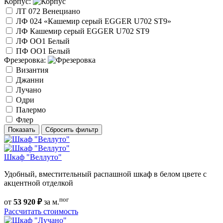
Корпус:
ЛТ 072 Венециано
ЛФ 024 «Кашемир серый EGGER U702 ST9»
ЛФ Кашемир серый EGGER U702 ST9
ЛФ ОО1 Белый
ПФ ОО1 Белый
Фрезеровка:
Византия
Джанни
Лучано
Одри
Палермо
Флер
Показать
Сбросить фильтр
Шкаф "Веллуто"
Удобный, вместительный распашной шкаф в белом цвете с
акцентной отделкой
пог
от
53 920 ₽
за м.
Рассчитать стоимость