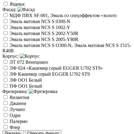
Ящики:
Фасад:
МДФ ПВХ SF-001, Эмаль со спецэффектом «золото
Эмаль матовая NCS S 0300-N
Эмаль матовая NCS S 1002-Y
Эмаль матовая NCS S 2002-Y50R
Эмаль матовая NCS S 2005-Y80R
Эмаль матовая NCS S O300-N, Эмаль матовая NCS S 1515-
R40B
Корпус:
ЛТ 072 Венециано
ЛФ 024 «Кашемир серый EGGER U702 ST9»
ЛФ Кашемир серый EGGER U702 ST9
ЛФ ОО1 Белый
ПФ ОО1 Белый
Фрезеровка:
Византия
Джанни
Лучано
Одри
Палермо
Флер
Показать
Сбросить фильтр