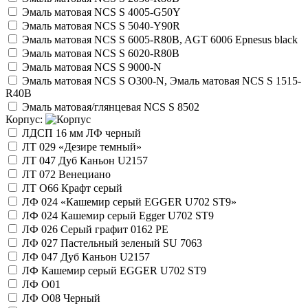
Эмаль матовая NCS S 4005-G50Y
Эмаль матовая NCS S 5040-Y90R
Эмаль матовая NCS S 6005-R80B, AGT 6006 Epnesus black
Эмаль матовая NCS S 6020-R80B
Эмаль матовая NCS S 9000-N
Эмаль матовая NCS S O300-N, Эмаль матовая NCS S 1515-
R40B
Эмаль матовая/глянцевая NCS S 8502
Корпус:
ЛДСП 16 мм ЛФ черный
ЛТ 029 «Дезире темный»
ЛТ 047 Дуб Каньон U2157
ЛТ 072 Венециано
ЛТ О66 Крафт серый
ЛФ 024 «Кашемир серый EGGER U702 ST9»
ЛФ 024 Кашемир серый Egger U702 ST9
ЛФ 026 Серый графит 0162 РE
ЛФ 027 Пастельный зеленый SU 7063
ЛФ 047 Дуб Каньон U2157
ЛФ Кашемир серый EGGER U702 ST9
ЛФ О01
ЛФ О08 Черный