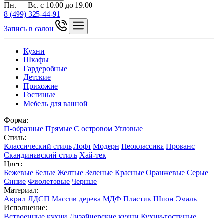
Пн. — Вс. с 10.00 до 19.00
8 (499) 325-44-91
Запись в салон
Кухни
Шкафы
Гардеробные
Детские
Прихожие
Гостиные
Мебель для ванной
Форма:
П-образные
Прямые
С островом
Угловые
Стиль:
Классический стиль
Лофт
Модерн
Неоклассика
Прованс
Скандинавский стиль
Хай-тек
Цвет:
Бежевые
Белые
Желтые
Зеленые
Красные
Оранжевые
Серые
Синие
Фиолетовые
Черные
Материал:
Акрил
ЛДСП
Массив дерева
МДФ
Пластик
Шпон
Эмаль
Исполнение:
Встроенные кухни
Дизайнерские кухни
Кухни-гостиные