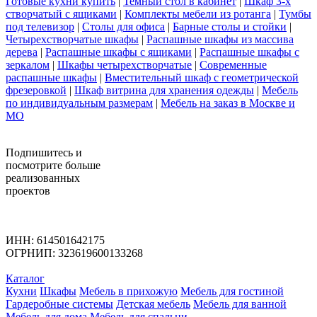
Готовые кухни купить
|
Темный стол в кабинет
|
Шкаф 3-х
створчатый с ящиками
|
Комплекты мебели из ротанга
|
Тумбы
под телевизор
|
Столы для офиса
|
Барные столы и стойки
|
Четырехстворчатые шкафы
|
Распашные шкафы из массива
дерева
|
Распашные шкафы с ящиками
|
Распашные шкафы с
зеркалом
|
Шкафы четырехстворчатые
|
Современные
распашные шкафы
|
Вместительный шкаф с геометрической
фрезеровкой
|
Шкаф витрина для хранения одежды
|
Мебель
по индивидуальным размерам
|
Мебель на заказ в Москве и
МО
Подпишитесь
и
посмотрите больше
реализованных
проектов
ИНН: 614501642175
ОГРНИП: 323619600133268
Каталог
Кухни
Шкафы
Мебель в прихожую
Мебель для гостиной
Гардеробные системы
Детская мебель
Мебель для ванной
Мебель для дома
Мебель для спальни