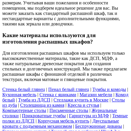
размерам. Учитывая ваши пожелания и особенности
помещения, мы подберем идеальное решение для вас. Вы
можете заказать как стандартный распашной шкаф, так и
нестандартные варианты с дополнительными функциями,
такими как зеркала или доводчики.
Какие материалы используются для
изготовления распашных шкафов?
Для изготовления распашных шкафов мы используем только
высококачественные материалы, такие как ДСП, МДФ, а
также натуральные древесные покрытия для создания
стильных и долговечных конструкций. Мы также предлагаем
распашные шкафы с финишной отделкой в различных
текстурах, включая матовые и глянцевые покрытия.
Стенка белый глянец
|
Пенал белый глянец
|
Тумбы и комоды
|
Кухонная мебель
|
Стенка с ящиками
|
Магазин мебели
|
Комод
белый
|
Тумба из ЛДСП
|
Стеллажи купить в Москве
|
Столы
из дуба
|
Столешница из камня
|
Кресла и стулья
|
Компьютерные столы
|
Письменные столы
|
Журнальные
столики
|
Прикроватные тумбы
|
Гарнитуры из МДФ
|
Темные
полки из ЛДСП
|
Корпусная мебель купить
|
Двуспальные
кровати с подъемным механизмом
|
Беспружинные диваны
|