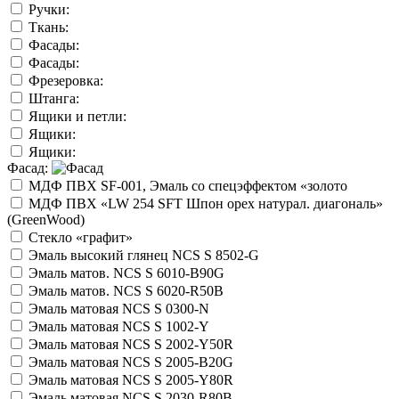
Ручки:
Ткань:
Фасады:
Фасады:
Фрезеровка:
Штанга:
Ящики и петли:
Ящики:
Ящики:
Фасад:
МДФ ПВХ SF-001, Эмаль со спецэффектом «золото
МДФ ПВХ «LW 254 SFT Шпон орех натурал. диагональ»
(GreenWood)
Стекло «графит»
Эмаль высокий глянец NCS S 8502-G
Эмаль матов. NCS S 6010-B90G
Эмаль матов. NCS S 6020-R50B
Эмаль матовая NCS S 0300-N
Эмаль матовая NCS S 1002-Y
Эмаль матовая NCS S 2002-Y50R
Эмаль матовая NCS S 2005-B20G
Эмаль матовая NCS S 2005-Y80R
Эмаль матовая NCS S 2030-R80B