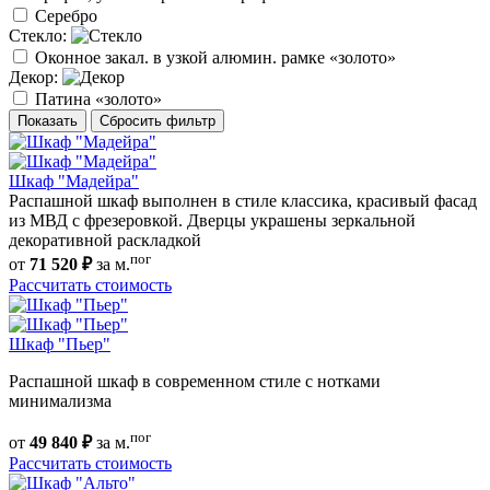
Серебро
Стекло:
Оконное закал. в узкой алюмин. рамке «золото»
Декор:
Патина «золото»
Показать
Сбросить фильтр
Шкаф "Мадейра"
Распашной шкаф выполнен в стиле классика, красивый фасад
из МВД с фрезеровкой. Дверцы украшены зеркальной
декоративной раскладкой
пог
от
71 520 ₽
за м.
Рассчитать стоимость
Шкаф "Пьер"
Распашной шкаф в современном стиле с нотками
минимализма
пог
от
49 840 ₽
за м.
Рассчитать стоимость