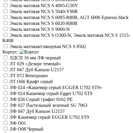
Эмаль матовая NCS S 4005-G50Y
Эмаль матовая NCS S 5040-Y90R
Эмаль матовая NCS S 6005-R80B, AGT 6006 Epnesus black
Эмаль матовая NCS S 6020-R80B
Эмаль матовая NCS S 9000-N
Эмаль матовая NCS S O300-N, Эмаль матовая NCS S 1515-
R40B
Эмаль матовая/глянцевая NCS S 8502
Корпус:
ЛДСП 16 мм ЛФ черный
ЛТ 029 «Дезире темный»
ЛТ 047 Дуб Каньон U2157
ЛТ 072 Венециано
ЛТ О66 Крафт серый
ЛФ 024 «Кашемир серый EGGER U702 ST9»
ЛФ 024 Кашемир серый Egger U702 ST9
ЛФ 026 Серый графит 0162 РE
ЛФ 027 Пастельный зеленый SU 7063
ЛФ 047 Дуб Каньон U2157
ЛФ Кашемир серый EGGER U702 ST9
ЛФ О01
ЛФ О08 Черный