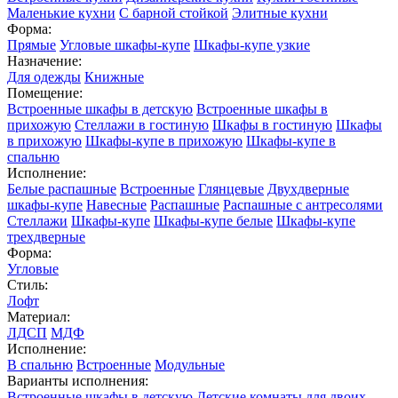
Маленькие кухни
С барной стойкой
Элитные кухни
Форма:
Прямые
Угловые шкафы-купе
Шкафы-купе узкие
Назначение:
Для одежды
Книжные
Помещение:
Встроенные шкафы в детскую
Встроенные шкафы в
прихожую
Стеллажи в гостиную
Шкафы в гостиную
Шкафы
в прихожую
Шкафы-купе в прихожую
Шкафы-купе в
спальню
Исполнение:
Белые распашные
Встроенные
Глянцевые
Двухдверные
шкафы-купе
Навесные
Распашные
Распашные с антресолями
Стеллажи
Шкафы-купе
Шкафы-купе белые
Шкафы-купе
трехдверные
Форма:
Угловые
Стиль:
Лофт
Материал:
ЛДСП
МДФ
Исполнение:
В спальню
Встроенные
Модульные
Варианты исполнения:
Встроенные шкафы в детскую
Детские комнаты для двоих