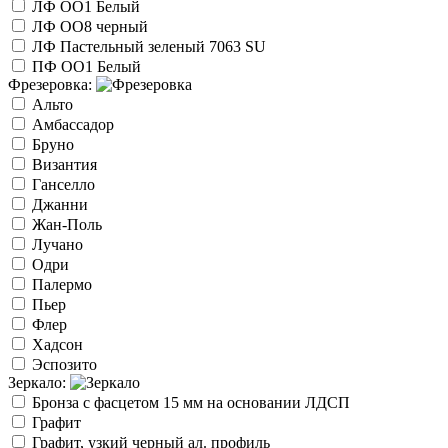
ЛФ ОО1 Белый
ЛФ ОО8 черный
ЛФ Пастельный зеленый 7063 SU
ПФ ОО1 Белый
Фрезеровка:
Альто
Амбассадор
Бруно
Византия
Ганселло
Джанни
Жан-Поль
Лучано
Одри
Палермо
Пьер
Флер
Хадсон
Эспозито
Зеркало:
Бронза с фасцетом 15 мм на основании ЛДСП
Графит
Графит, узкий черный ал. профиль