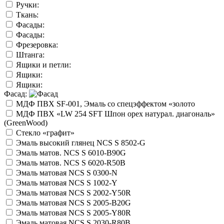
Ручки:
Ткань:
Фасады:
Фасады:
Фрезеровка:
Штанга:
Ящики и петли:
Ящики:
Ящики:
Фасад:
МДФ ПВХ SF-001, Эмаль со спецэффектом «золото
МДФ ПВХ «LW 254 SFT Шпон орех натурал. диагональ»
(GreenWood)
Стекло «графит»
Эмаль высокий глянец NCS S 8502-G
Эмаль матов. NCS S 6010-B90G
Эмаль матов. NCS S 6020-R50B
Эмаль матовая NCS S 0300-N
Эмаль матовая NCS S 1002-Y
Эмаль матовая NCS S 2002-Y50R
Эмаль матовая NCS S 2005-B20G
Эмаль матовая NCS S 2005-Y80R
Эмаль матовая NCS S 2030-R80B