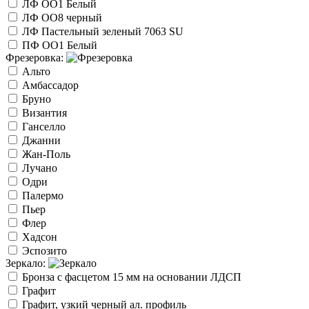
ЛФ ОО1 Белый
ЛФ ОО8 черный
ЛФ Пастельный зеленый 7063 SU
ПФ ОО1 Белый
Фрезеровка:
Альто
Амбассадор
Бруно
Византия
Ганселло
Джанни
Жан-Поль
Лучано
Одри
Палермо
Пьер
Флер
Хадсон
Эспозито
Зеркало:
Бронза с фасцетом 15 мм на основании ЛДСП
Графит
Графит, узкий черный ал. профиль