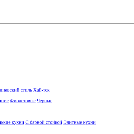
инавский стиль
Хай-тек
иние
Фиолетовые
Черные
ькие кухни
С барной стойкой
Элитные кухни