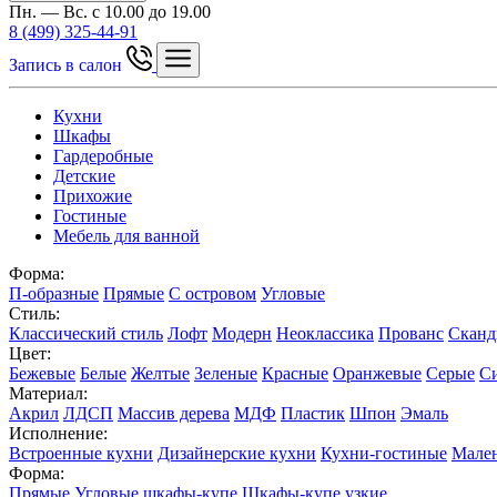
Пн. — Вс. с 10.00 до 19.00
8 (499) 325-44-91
Запись в салон
Кухни
Шкафы
Гардеробные
Детские
Прихожие
Гостиные
Мебель для ванной
Форма:
П-образные
Прямые
С островом
Угловые
Стиль:
Классический стиль
Лофт
Модерн
Неоклассика
Прованс
Сканд
Цвет:
Бежевые
Белые
Желтые
Зеленые
Красные
Оранжевые
Серые
С
Материал:
Акрил
ЛДСП
Массив дерева
МДФ
Пластик
Шпон
Эмаль
Исполнение:
Встроенные кухни
Дизайнерские кухни
Кухни-гостиные
Мален
Форма:
Прямые
Угловые шкафы-купе
Шкафы-купе узкие