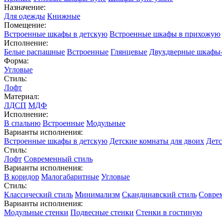
Назначение:
Для одежды
Книжные
Помещение:
Встроенные шкафы в детскую
Встроенные шкафы в прихожую
Исполнение:
Белые распашные
Встроенные
Глянцевые
Двухдверные шкафы
Форма:
Угловые
Стиль:
Лофт
Материал:
ЛДСП
МДФ
Исполнение:
В спальню
Встроенные
Модульные
Варианты исполнения:
Встроенные шкафы в детскую
Детские комнаты для двоих
Детс
Стиль:
Лофт
Современный стиль
Варианты исполнения:
В коридор
Малогабаритные
Угловые
Стиль:
Классический стиль
Минимализм
Скандинавский стиль
Совре
Варианты исполнения:
Модульные стенки
Подвесные стенки
Стенки в гостиную