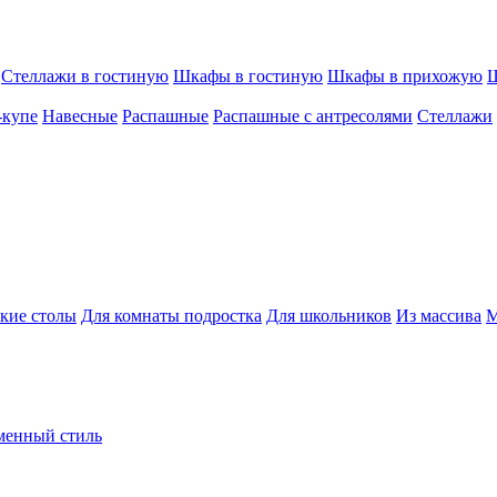
Стеллажи в гостиную
Шкафы в гостиную
Шкафы в прихожую
Ш
-купе
Навесные
Распашные
Распашные с антресолями
Стеллажи
кие столы
Для комнаты подростка
Для школьников
Из массива
М
менный стиль