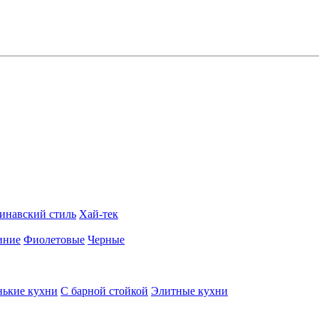
инавский стиль
Хай-тек
иние
Фиолетовые
Черные
ькие кухни
С барной стойкой
Элитные кухни