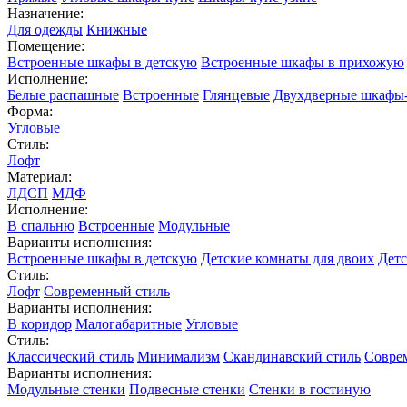
Назначение:
Для одежды
Книжные
Помещение:
Встроенные шкафы в детскую
Встроенные шкафы в прихожую
Исполнение:
Белые распашные
Встроенные
Глянцевые
Двухдверные шкафы
Форма:
Угловые
Стиль:
Лофт
Материал:
ЛДСП
МДФ
Исполнение:
В спальню
Встроенные
Модульные
Варианты исполнения:
Встроенные шкафы в детскую
Детские комнаты для двоих
Детс
Стиль:
Лофт
Современный стиль
Варианты исполнения:
В коридор
Малогабаритные
Угловые
Стиль:
Классический стиль
Минимализм
Скандинавский стиль
Совре
Варианты исполнения:
Модульные стенки
Подвесные стенки
Стенки в гостиную