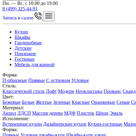
Пн. — Вс. с 10.00 до 19.00
8 (499) 325-44-91
Запись в салон
Кухни
Шкафы
Гардеробные
Детские
Прихожие
Гостиные
Мебель для ванной
Форма:
П-образные
Прямые
С островом
Угловые
Стиль:
Классический стиль
Лофт
Модерн
Неоклассика
Прованс
Сканд
Цвет:
Бежевые
Белые
Желтые
Зеленые
Красные
Оранжевые
Серые
С
Материал:
Акрил
ЛДСП
Массив дерева
МДФ
Пластик
Шпон
Эмаль
Исполнение:
Встроенные кухни
Дизайнерские кухни
Кухни-гостиные
Мален
Форма:
Прямые
Угловые шкафы-купе
Шкафы-купе узкие