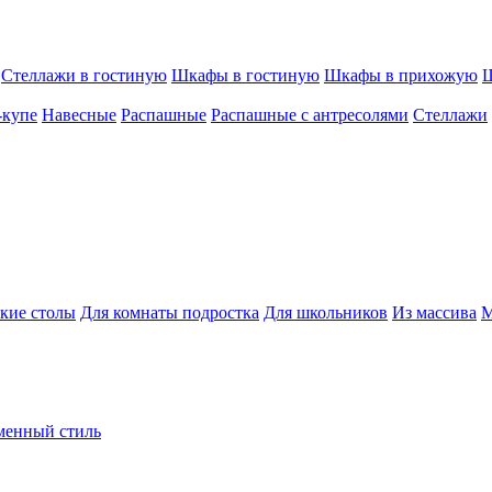
Стеллажи в гостиную
Шкафы в гостиную
Шкафы в прихожую
Ш
-купе
Навесные
Распашные
Распашные с антресолями
Стеллажи
кие столы
Для комнаты подростка
Для школьников
Из массива
М
менный стиль