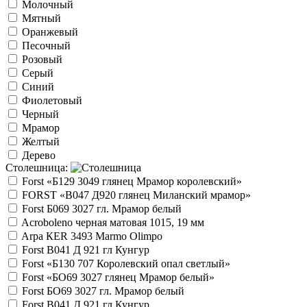
Молочный
Мятный
Оранжевый
Песочный
Розовый
Серый
Синий
Фиолетовый
Черный
Мрамор
Желтый
Дерево
Столешница:
Forst «Б129 3049 глянец Мрамор королевский»
FORST «В047 Д920 глянец Миланский мрамор»
Forst Б069 3027 гл. Мрамор белый
Acroboleno черная матовая 1015, 19 мм
Arpa КER 3493 Marmo Olimpo
Forst B041 Д 921 гл Кунгур
Forst «Б130 707 Королевский опал светлый»
Forst «БО69 3027 глянец Мрамор белый»
Forst БО69 3027 гл. Мрамор белый
Forst В041 Д 921 гл Кунгур