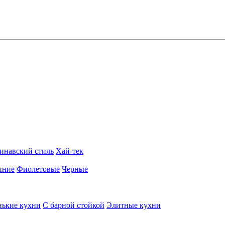
инавский стиль
Хай-тек
иние
Фиолетовые
Черные
ькие кухни
С барной стойкой
Элитные кухни