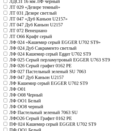
ЛДСП 16 мм ЛФ черный
ЛТ 029 «Дезире темный»
ЛТ 031 Дезире светлый
ЛТ 047 «Дуб Каньон U2157»
ЛТ 047 Дуб Каньон U2157
ЛТ 072 Венециано
ЛТ О66 Крафт серый
ЛФ 024 «Кашемир серый EGGER U702 ST9»
ЛФ 024 Дуб Сакраменто светлый
ЛФ 024 Кашемир серый Egger U702 ST9
ЛФ 025 Серый перламутровый EGGER U763 ST9
ЛФ 026 Серый графит 0162 РE
ЛФ 027 Пастельный зеленый SU 7063
ЛФ 047 Дуб Каньон U2157
ЛФ Кашемир серый EGGER U702 ST9
ЛФ О01
ЛФ О08 Черный
ЛФ ОО1 Белый
ЛФ ОО8 черный
ЛФ Пастельный зеленый 7063 SU
ЛФО26 Серый Графит 0162 РE
ПФ 024 Кашемир серый EGGER U702 ST9
ПФ ОО1 Белый