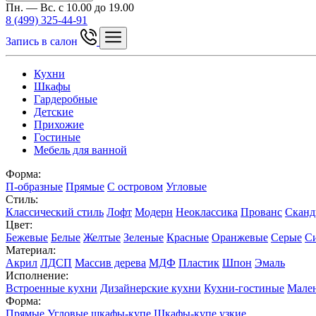
Пн. — Вс. с 10.00 до 19.00
8 (499) 325-44-91
Запись в салон
Кухни
Шкафы
Гардеробные
Детские
Прихожие
Гостиные
Мебель для ванной
Форма:
П-образные
Прямые
С островом
Угловые
Стиль:
Классический стиль
Лофт
Модерн
Неоклассика
Прованс
Сканд
Цвет:
Бежевые
Белые
Желтые
Зеленые
Красные
Оранжевые
Серые
С
Материал:
Акрил
ЛДСП
Массив дерева
МДФ
Пластик
Шпон
Эмаль
Исполнение:
Встроенные кухни
Дизайнерские кухни
Кухни-гостиные
Мален
Форма:
Прямые
Угловые шкафы-купе
Шкафы-купе узкие