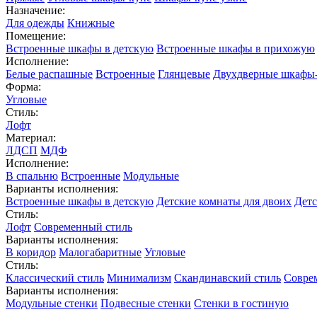
Назначение:
Для одежды
Книжные
Помещение:
Встроенные шкафы в детскую
Встроенные шкафы в прихожую
Исполнение:
Белые распашные
Встроенные
Глянцевые
Двухдверные шкафы
Форма:
Угловые
Стиль:
Лофт
Материал:
ЛДСП
МДФ
Исполнение:
В спальню
Встроенные
Модульные
Варианты исполнения:
Встроенные шкафы в детскую
Детские комнаты для двоих
Детс
Стиль:
Лофт
Современный стиль
Варианты исполнения:
В коридор
Малогабаритные
Угловые
Стиль:
Классический стиль
Минимализм
Скандинавский стиль
Совре
Варианты исполнения:
Модульные стенки
Подвесные стенки
Стенки в гостиную