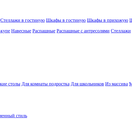
Стеллажи в гостиную
Шкафы в гостиную
Шкафы в прихожую
Ш
-купе
Навесные
Распашные
Распашные с антресолями
Стеллажи
кие столы
Для комнаты подростка
Для школьников
Из массива
М
менный стиль