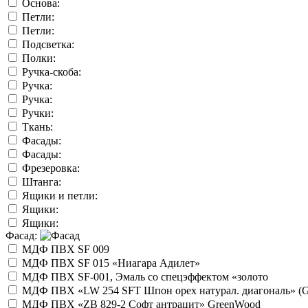
Основа:
Петли:
Петли:
Подсветка:
Полки:
Ручка-скоба:
Ручка:
Ручка:
Ручки:
Ткань:
Фасады:
Фасады:
Фрезеровка:
Штанга:
Ящики и петли:
Ящики:
Ящики:
Фасад:
МДФ ПВХ SF 009
МДФ ПВХ SF 015 «Ниагара Адилет»
МДФ ПВХ SF-001, Эмаль со спецэффектом «золото
МДФ ПВХ «LW 254 SFT Шпон орех натурал. диагональ» (
МДФ ПВХ «ZB 829-2 Софт антрацит» GreenWood