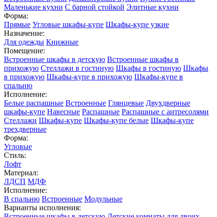
Маленькие кухни
С барной стойкой
Элитные кухни
Форма:
Прямые
Угловые шкафы-купе
Шкафы-купе узкие
Назначение:
Для одежды
Книжные
Помещение:
Встроенные шкафы в детскую
Встроенные шкафы в
прихожую
Стеллажи в гостиную
Шкафы в гостиную
Шкафы
в прихожую
Шкафы-купе в прихожую
Шкафы-купе в
спальню
Исполнение:
Белые распашные
Встроенные
Глянцевые
Двухдверные
шкафы-купе
Навесные
Распашные
Распашные с антресолями
Стеллажи
Шкафы-купе
Шкафы-купе белые
Шкафы-купе
трехдверные
Форма:
Угловые
Стиль:
Лофт
Материал:
ЛДСП
МДФ
Исполнение:
В спальню
Встроенные
Модульные
Варианты исполнения:
Встроенные шкафы в детскую
Детские комнаты для двоих