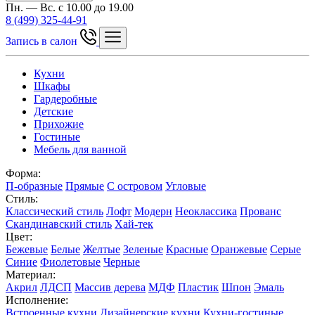
Пн. — Вс. с 10.00 до 19.00
8 (499) 325-44-91
Запись в салон
Кухни
Шкафы
Гардеробные
Детские
Прихожие
Гостиные
Мебель для ванной
Форма:
П-образные
Прямые
С островом
Угловые
Стиль:
Классический стиль
Лофт
Модерн
Неоклассика
Прованс
Скандинавский стиль
Хай-тек
Цвет:
Бежевые
Белые
Желтые
Зеленые
Красные
Оранжевые
Серые
Синие
Фиолетовые
Черные
Материал:
Акрил
ЛДСП
Массив дерева
МДФ
Пластик
Шпон
Эмаль
Исполнение:
Встроенные кухни
Дизайнерские кухни
Кухни-гостиные