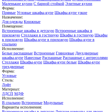
Маленькие кухни
С барной стойкой
Элитные кухни
Форма:
Прямые
Угловые шкафы-купе
Шкафы-купе узкие
Назначение:
Для одежды
Книжные
Помещение:
Встроенные шкафы в детскую
Встроенные шкафы в
прихожую
Стеллажи в гостиную
Шкафы в гостиную
Шкафы
в прихожую
Шкафы-купе в прихожую
Шкафы-купе в
спальню
Исполнение:
Белые распашные
Встроенные
Глянцевые
Двухдверные
шкафы-купе
Навесные
Распашные
Распашные с антресолями
Стеллажи
Шкафы-купе
Шкафы-купе белые
Шкафы-купе
трехдверные
Форма:
Угловые
Стиль:
Лофт
Материал:
ЛДСП
МДФ
Исполнение:
В спальню
Встроенные
Модульные
Варианты исполнения:
Встроенные шкафы в детскую
Детские комнаты для двоих