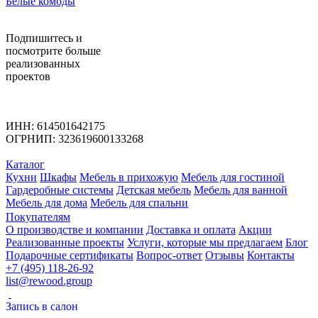
Белые комоды
Подпишитесь
и
посмотрите больше
реализованных
проектов
ИНН: 614501642175
ОГРНИП: 323619600133268
Каталог
Кухни
Шкафы
Мебель в прихожую
Мебель для гостиной
Гардеробные системы
Детская мебель
Мебель для ванной
Мебель для дома
Мебель для спальни
Покупателям
О производстве и компании
Доставка и оплата
Акции
Реализованные проекты
Услуги, которые мы предлагаем
Блог
Подарочные сертификаты
Вопрос-ответ
Отзывы
Контакты
+7 (495) 118-26-92
list@rewood.group
Запись в салон