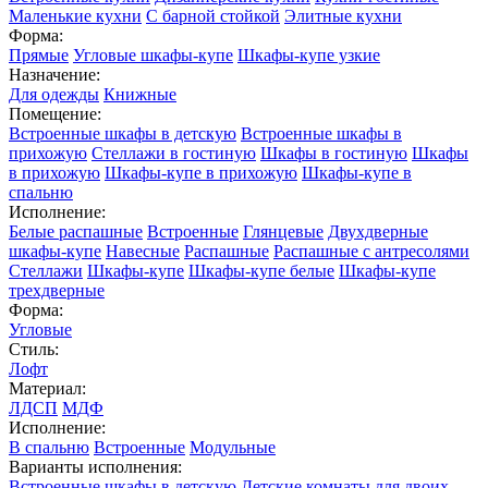
Маленькие кухни
С барной стойкой
Элитные кухни
Форма:
Прямые
Угловые шкафы-купе
Шкафы-купе узкие
Назначение:
Для одежды
Книжные
Помещение:
Встроенные шкафы в детскую
Встроенные шкафы в
прихожую
Стеллажи в гостиную
Шкафы в гостиную
Шкафы
в прихожую
Шкафы-купе в прихожую
Шкафы-купе в
спальню
Исполнение:
Белые распашные
Встроенные
Глянцевые
Двухдверные
шкафы-купе
Навесные
Распашные
Распашные с антресолями
Стеллажи
Шкафы-купе
Шкафы-купе белые
Шкафы-купе
трехдверные
Форма:
Угловые
Стиль:
Лофт
Материал:
ЛДСП
МДФ
Исполнение:
В спальню
Встроенные
Модульные
Варианты исполнения:
Встроенные шкафы в детскую
Детские комнаты для двоих