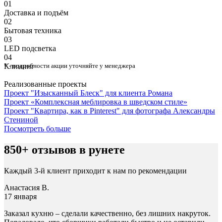
01
Доставка и подъём
02
Бытовая техника
03
⁠LED подсветка
04
Клининг
* - подробности акции уточняйте у менеджера
Реализованные проекты
Проект "Изысканный Блеск" для клиента Романа
Проект «Комплексная меблировка в шведском стиле»
Проект "Квартира, как в Pinterest" для фотографа Александры
Стениной
Посмотреть больше
850+ отзывов в рунете
Каждый 3-й клиент приходит к нам по рекомендации
Анастасия В.
17 января
Заказал кухню – сделали качественно, без лишних накруток.