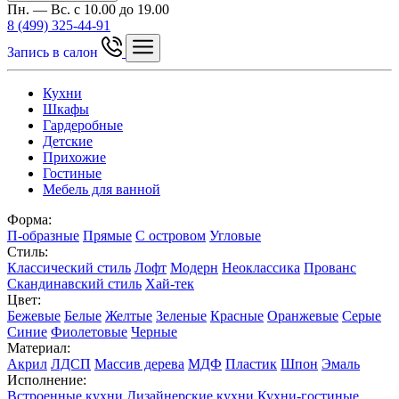
Пн. — Вс. с 10.00 до 19.00
8 (499) 325-44-91
Запись в салон
Кухни
Шкафы
Гардеробные
Детские
Прихожие
Гостиные
Мебель для ванной
Форма:
П-образные
Прямые
С островом
Угловые
Стиль:
Классический стиль
Лофт
Модерн
Неоклассика
Прованс
Скандинавский стиль
Хай-тек
Цвет:
Бежевые
Белые
Желтые
Зеленые
Красные
Оранжевые
Серые
Синие
Фиолетовые
Черные
Материал:
Акрил
ЛДСП
Массив дерева
МДФ
Пластик
Шпон
Эмаль
Исполнение:
Встроенные кухни
Дизайнерские кухни
Кухни-гостиные