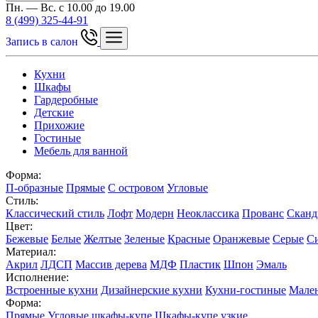
Пн. — Вс. с 10.00 до 19.00
8 (499) 325-44-91
Запись в салон
Кухни
Шкафы
Гардеробные
Детские
Прихожие
Гостиные
Мебель для ванной
Форма:
П-образные
Прямые
С островом
Угловые
Стиль:
Классический стиль
Лофт
Модерн
Неоклассика
Прованс
Сканд
Цвет:
Бежевые
Белые
Желтые
Зеленые
Красные
Оранжевые
Серые
С
Материал:
Акрил
ЛДСП
Массив дерева
МДФ
Пластик
Шпон
Эмаль
Исполнение:
Встроенные кухни
Дизайнерские кухни
Кухни-гостиные
Мален
Форма:
Прямые
Угловые шкафы-купе
Шкафы-купе узкие