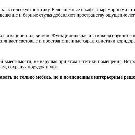
 и классическую эстетику. Белоснежные шкафы с мраморными ст
вещение и барные стулья добавляют пространству ощущение лег
но с изящной подсветкой. Функциональная и стильная обувница в
силивает световые и пространственные характеристики коридора
ой вместимости, не нарушая при этом эстетики помещения. Вс
рам, сохраняя порядок и уют.
вать не только мебель, но и полноценные интерьерные реш