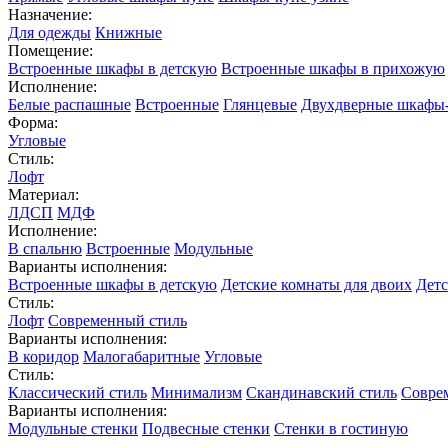
Назначение:
Для одежды
Книжные
Помещение:
Встроенные шкафы в детскую
Встроенные шкафы в прихожую
Исполнение:
Белые распашные
Встроенные
Глянцевые
Двухдверные шкафы
Форма:
Угловые
Стиль:
Лофт
Материал:
ЛДСП
МДФ
Исполнение:
В спальню
Встроенные
Модульные
Варианты исполнения:
Встроенные шкафы в детскую
Детские комнаты для двоих
Детс
Стиль:
Лофт
Современный стиль
Варианты исполнения:
В коридор
Малогабаритные
Угловые
Стиль:
Классический стиль
Минимализм
Скандинавский стиль
Совре
Варианты исполнения:
Модульные стенки
Подвесные стенки
Стенки в гостиную