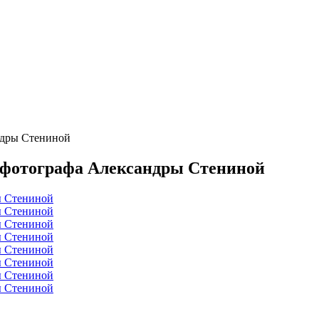
андры Стениной
ля фотографа Александры Стениной