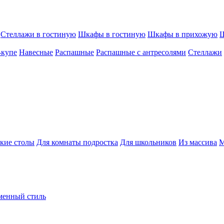
Стеллажи в гостиную
Шкафы в гостиную
Шкафы в прихожую
Ш
-купе
Навесные
Распашные
Распашные с антресолями
Стеллажи
кие столы
Для комнаты подростка
Для школьников
Из массива
М
менный стиль