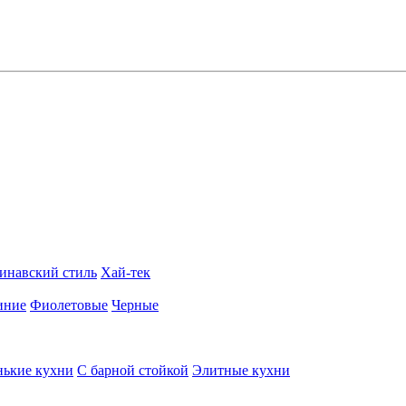
инавский стиль
Хай-тек
иние
Фиолетовые
Черные
ькие кухни
С барной стойкой
Элитные кухни