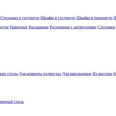
Стеллажи в гостиную
Шкафы в гостиную
Шкафы в прихожую
Ш
-купе
Навесные
Распашные
Распашные с антресолями
Стеллажи
кие столы
Для комнаты подростка
Для школьников
Из массива
М
менный стиль