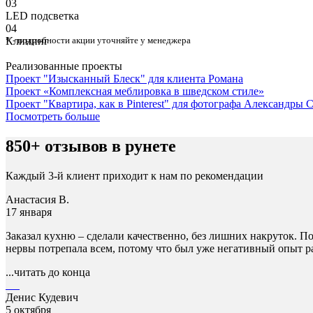
03
⁠LED подсветка
04
Клининг
* - подробности акции уточняйте у менеджера
Реализованные проекты
Проект "Изысканный Блеск" для клиента Романа
Проект «Комплексная меблировка в шведском стиле»
Проект "Квартира, как в Pinterest" для фотографа Александры
Посмотреть больше
850+ отзывов в рунете
Каждый 3-й клиент приходит к нам по рекомендации
Анастасия В.
17 января
Заказал кухню – сделали качественно, без лишних накруток. По
нервы потрепала всем, потому что был уже негативный опыт ра
...читать до конца
Денис Кудевич
5 октября