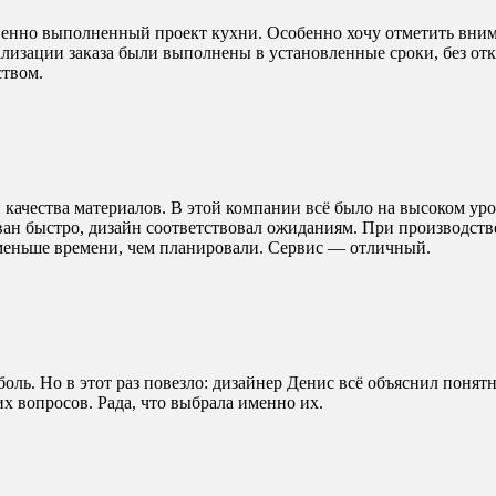
венно выполненный проект кухни. Особенно хочу отметить вним
лизации заказа были выполнены в установленные сроки, без отк
ством.
 качества материалов. В этой компании всё было на высоком ур
ван быстро, дизайн соответствовал ожиданиям. При производств
а меньше времени, чем планировали. Сервис — отличный.
 боль. Но в этот раз повезло: дизайнер Денис всё объяснил поня
х вопросов. Рада, что выбрала именно их.