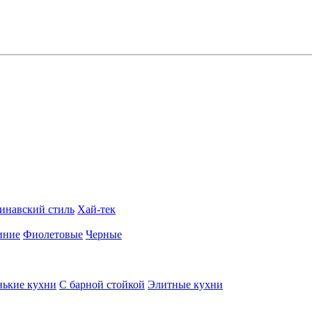
инавский стиль
Хай-тек
иние
Фиолетовые
Черные
ькие кухни
С барной стойкой
Элитные кухни