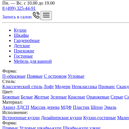
Пн. — Вс. с 10.00 до 19.00
8 (499) 325-44-91
Запись в салон
Кухни
Шкафы
Гардеробные
Детские
Прихожие
Гостиные
Мебель для ванной
Форма:
П-образные
Прямые
С островом
Угловые
Стиль:
Классический стиль
Лофт
Модерн
Неоклассика
Прованс
Сканд
Цвет:
Бежевые
Белые
Желтые
Зеленые
Красные
Оранжевые
Серые
С
Материал:
Акрил
ЛДСП
Массив дерева
МДФ
Пластик
Шпон
Эмаль
Исполнение:
Встроенные кухни
Дизайнерские кухни
Кухни-гостиные
Мален
Форма:
Прямые
Угловые шкафы-купе
Шкафы-купе узкие