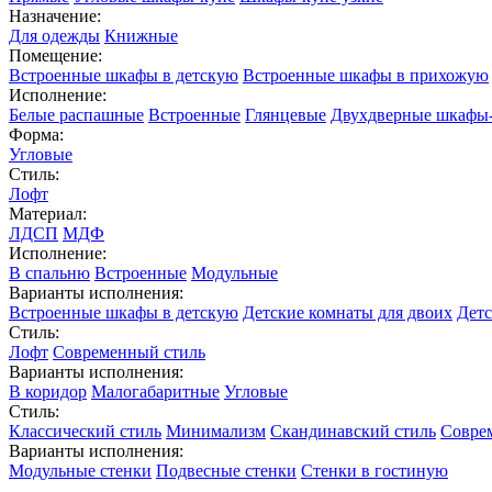
Назначение:
Для одежды
Книжные
Помещение:
Встроенные шкафы в детскую
Встроенные шкафы в прихожую
Исполнение:
Белые распашные
Встроенные
Глянцевые
Двухдверные шкафы
Форма:
Угловые
Стиль:
Лофт
Материал:
ЛДСП
МДФ
Исполнение:
В спальню
Встроенные
Модульные
Варианты исполнения:
Встроенные шкафы в детскую
Детские комнаты для двоих
Детс
Стиль:
Лофт
Современный стиль
Варианты исполнения:
В коридор
Малогабаритные
Угловые
Стиль:
Классический стиль
Минимализм
Скандинавский стиль
Совре
Варианты исполнения:
Модульные стенки
Подвесные стенки
Стенки в гостиную