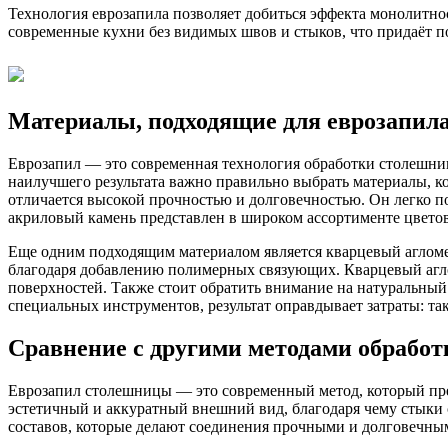
Технология еврозапила позволяет добиться эффекта монолитнос
современные кухни без видимых швов и стыков, что придаёт 
Материалы, подходящие для еврозапил
Еврозапил — это современная технология обработки столешни
наилучшего результата важно правильно выбрать материалы, к
отличается высокой прочностью и долговечностью. Он легко п
акриловый камень представлен в широком ассортименте цветов 
Еще одним подходящим материалом является кварцевый агломе
благодаря добавлению полимерных связующих. Кварцевый агло
поверхностей. Также стоит обратить внимание на натуральный к
специальных инструментов, результат оправдывает затраты: т
Сравнение с другими методами обрабо
Еврозапил столешницы — это современный метод, который пре
эстетичный и аккуратный внешний вид, благодаря чему стыки 
составов, которые делают соединения прочными и долговечны