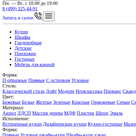
Пн. — Вс. с 10.00 до 19.00
8 (499) 325-44-91
Запись в салон
Кухни
Шкафы
Гардеробные
Детские
Прихожие
Гостиные
Мебель для ванной
Форма:
П-образные
Прямые
С островом
Угловые
Стиль:
Классический стиль
Лофт
Модерн
Неоклассика
Прованс
Сканд
Цвет:
Бежевые
Белые
Желтые
Зеленые
Красные
Оранжевые
Серые
С
Материал:
Акрил
ЛДСП
Массив дерева
МДФ
Пластик
Шпон
Эмаль
Исполнение:
Встроенные кухни
Дизайнерские кухни
Кухни-гостиные
Мален
Форма:
Прямые
Угловые шкафы-купе
Шкафы-купе узкие