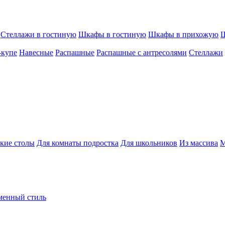
Стеллажи в гостиную
Шкафы в гостиную
Шкафы в прихожую
Ш
-купе
Навесные
Распашные
Распашные с антресолями
Стеллажи
кие столы
Для комнаты подростка
Для школьников
Из массива
М
менный стиль