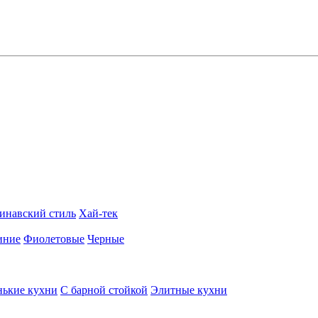
инавский стиль
Хай-тек
иние
Фиолетовые
Черные
ькие кухни
С барной стойкой
Элитные кухни