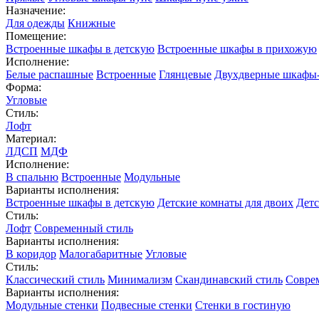
Назначение:
Для одежды
Книжные
Помещение:
Встроенные шкафы в детскую
Встроенные шкафы в прихожую
Исполнение:
Белые распашные
Встроенные
Глянцевые
Двухдверные шкафы
Форма:
Угловые
Стиль:
Лофт
Материал:
ЛДСП
МДФ
Исполнение:
В спальню
Встроенные
Модульные
Варианты исполнения:
Встроенные шкафы в детскую
Детские комнаты для двоих
Детс
Стиль:
Лофт
Современный стиль
Варианты исполнения:
В коридор
Малогабаритные
Угловые
Стиль:
Классический стиль
Минимализм
Скандинавский стиль
Совре
Варианты исполнения:
Модульные стенки
Подвесные стенки
Стенки в гостиную