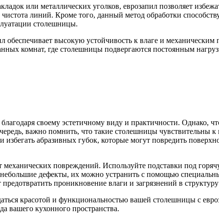
накладок или металлических уголков, еврозапил позволяет избе
 чистота линий. Кроме того, данный метод обработки способств
плуатации столешницы.
ил обеспечивает высокую устойчивость к влаге и механическим
ванных комнат, где столешницы подвергаются постоянным нагруз
благодаря своему эстетичному виду и практичности. Однако, чт
чередь, важно помнить, что такие столешницы чувствительны к
 избегать абразивных губок, которые могут повредить поверхно
т механических повреждений. Используйте подставки под горяч
 небольшие дефекты, их можно устранить с помощью специальны
 предотвратить проникновение влаги и загрязнений в структуру
аться красотой и функциональностью вашей столешницы с евро
ида вашего кухонного пространства.