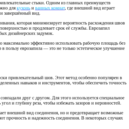
 привлекательные стыки. Одним из главных преимуществ
ажно для
кухонь
и
ванных комнат
, где внешний вид играет
й и завершённый вид.
леивания, которая минимизирует вероятность расхождения швов
а поверхностью и продлевает срок её службы. Еврозапил
бых дизайнерских задумок.
но максимально эффективно использовать рабочую площадь без
 в пользу еврозапила — это не только эстетическое улучшение
ески привлекательный шов. Этот метод особенно популярен в
еделенных навыков и инструментов, чтобы обеспечить точность
совпадали друг с другом. Для этого используется специальное
гол и глубину реза, чтобы избежать зазоров и неровностей.
шает внешний вид соединения, но и предотвращает возможные
ют прочность и надежность соединения. В некоторых случаях