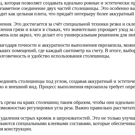
, которая позволяет создавать идеально ровные и эстетически
незаметное соединение двух частей столешницы. Это особенно в
ядит как цельная плита, что придаёт интерьеру более аккуратны
ения. Это достигается за счёт специальной техники резки и ск
ления грязи и влаги в стыках, что значительно упрощает уход з
амень или акрил, что делает его универсальным решением для лю
лагодаря точности и аккуратности выполнения еврозапила, мож
ьших помещений, где каждый сантиметр на счету. В итоге, выбор
долговечность и удобство использования столешницы.
оединять столешницы под углом, создавая аккуратный и эстетич
 но и внешний вид. Процесс выполнения еврозапила требует опр
ь срезы на краях столешниц таким образом, чтобы они идеально 
ожностью регулировки угла реза. Важно правильно рассчитать у
удаления острых кромок и шероховатостей. Это не только улуч
иваются специальными клеевыми составами, которые обеспечива
я конструкции.