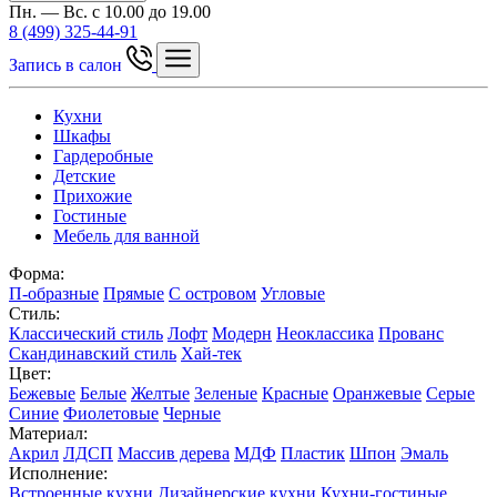
Пн. — Вс. с 10.00 до 19.00
8 (499) 325-44-91
Запись в салон
Кухни
Шкафы
Гардеробные
Детские
Прихожие
Гостиные
Мебель для ванной
Форма:
П-образные
Прямые
С островом
Угловые
Стиль:
Классический стиль
Лофт
Модерн
Неоклассика
Прованс
Скандинавский стиль
Хай-тек
Цвет:
Бежевые
Белые
Желтые
Зеленые
Красные
Оранжевые
Серые
Синие
Фиолетовые
Черные
Материал:
Акрил
ЛДСП
Массив дерева
МДФ
Пластик
Шпон
Эмаль
Исполнение:
Встроенные кухни
Дизайнерские кухни
Кухни-гостиные