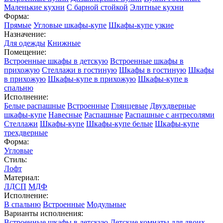
Маленькие кухни
С барной стойкой
Элитные кухни
Форма:
Прямые
Угловые шкафы-купе
Шкафы-купе узкие
Назначение:
Для одежды
Книжные
Помещение:
Встроенные шкафы в детскую
Встроенные шкафы в
прихожую
Стеллажи в гостиную
Шкафы в гостиную
Шкафы
в прихожую
Шкафы-купе в прихожую
Шкафы-купе в
спальню
Исполнение:
Белые распашные
Встроенные
Глянцевые
Двухдверные
шкафы-купе
Навесные
Распашные
Распашные с антресолями
Стеллажи
Шкафы-купе
Шкафы-купе белые
Шкафы-купе
трехдверные
Форма:
Угловые
Стиль:
Лофт
Материал:
ЛДСП
МДФ
Исполнение:
В спальню
Встроенные
Модульные
Варианты исполнения:
Встроенные шкафы в детскую
Детские комнаты для двоих