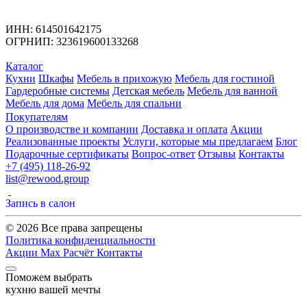
ИНН: 614501642175
ОГРНИП: 323619600133268
Каталог
Кухни
Шкафы
Мебель в прихожую
Мебель для гостиной
Гардеробные системы
Детская мебель
Мебель для ванной
Мебель для дома
Мебель для спальни
Покупателям
О производстве и компании
Доставка и оплата
Акции
Реализованные проекты
Услуги, которые мы предлагаем
Блог
Подарочные сертификаты
Вопрос-ответ
Отзывы
Контакты
+7 (495) 118-26-92
list@rewood.group
Запись в салон
© 2026 Все права запрещены
Политика конфиденциальности
Акции
Max
Расчёт
Контакты
Поможем выбрать
кухню вашей мечты