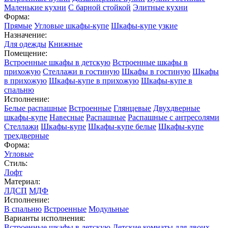
Маленькие кухни
С барной стойкой
Элитные кухни
Форма:
Прямые
Угловые шкафы-купе
Шкафы-купе узкие
Назначение:
Для одежды
Книжные
Помещение:
Встроенные шкафы в детскую
Встроенные шкафы в
прихожую
Стеллажи в гостиную
Шкафы в гостиную
Шкафы
в прихожую
Шкафы-купе в прихожую
Шкафы-купе в
спальню
Исполнение:
Белые распашные
Встроенные
Глянцевые
Двухдверные
шкафы-купе
Навесные
Распашные
Распашные с антресолями
Стеллажи
Шкафы-купе
Шкафы-купе белые
Шкафы-купе
трехдверные
Форма:
Угловые
Стиль:
Лофт
Материал:
ЛДСП
МДФ
Исполнение:
В спальню
Встроенные
Модульные
Варианты исполнения:
Встроенные шкафы в детскую
Детские комнаты для двоих