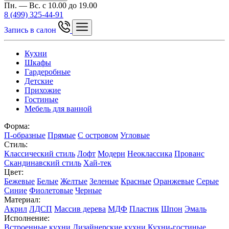
Пн. — Вс. с 10.00 до 19.00
8 (499) 325-44-91
Запись в салон
Кухни
Шкафы
Гардеробные
Детские
Прихожие
Гостиные
Мебель для ванной
Форма:
П-образные
Прямые
С островом
Угловые
Стиль:
Классический стиль
Лофт
Модерн
Неоклассика
Прованс
Скандинавский стиль
Хай-тек
Цвет:
Бежевые
Белые
Желтые
Зеленые
Красные
Оранжевые
Серые
Синие
Фиолетовые
Черные
Материал:
Акрил
ЛДСП
Массив дерева
МДФ
Пластик
Шпон
Эмаль
Исполнение:
Встроенные кухни
Дизайнерские кухни
Кухни-гостиные