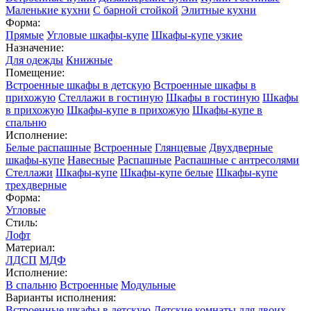
Маленькие кухни
С барной стойкой
Элитные кухни
Форма:
Прямые
Угловые шкафы-купе
Шкафы-купе узкие
Назначение:
Для одежды
Книжные
Помещение:
Встроенные шкафы в детскую
Встроенные шкафы в
прихожую
Стеллажи в гостиную
Шкафы в гостиную
Шкафы
в прихожую
Шкафы-купе в прихожую
Шкафы-купе в
спальню
Исполнение:
Белые распашные
Встроенные
Глянцевые
Двухдверные
шкафы-купе
Навесные
Распашные
Распашные с антресолями
Стеллажи
Шкафы-купе
Шкафы-купе белые
Шкафы-купе
трехдверные
Форма:
Угловые
Стиль:
Лофт
Материал:
ЛДСП
МДФ
Исполнение:
В спальню
Встроенные
Модульные
Варианты исполнения:
Встроенные шкафы в детскую
Детские комнаты для двоих