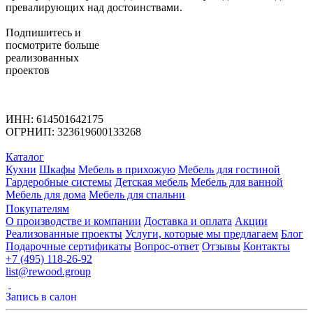
превалирующих над достоинствами.
Подпишитесь
и
посмотрите больше
реализованных
проектов
ИНН: 614501642175
ОГРНИП: 323619600133268
Каталог
Кухни
Шкафы
Мебель в прихожую
Мебель для гостиной
Гардеробные системы
Детская мебель
Мебель для ванной
Мебель для дома
Мебель для спальни
Покупателям
О производстве и компании
Доставка и оплата
Акции
Реализованные проекты
Услуги, которые мы предлагаем
Блог
Подарочные сертификаты
Вопрос-ответ
Отзывы
Контакты
+7 (495) 118-26-92
list@rewood.group
Запись в салон