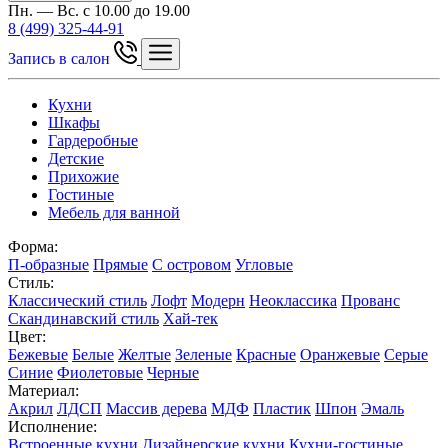
Пн. — Вс. с 10.00 до 19.00
8 (499) 325-44-91
Запись в салон
Кухни
Шкафы
Гардеробные
Детские
Прихожие
Гостиные
Мебель для ванной
Форма:
П-образные
Прямые
С островом
Угловые
Стиль:
Классический стиль
Лофт
Модерн
Неоклассика
Прованс
Скандинавский стиль
Хай-тек
Цвет:
Бежевые
Белые
Желтые
Зеленые
Красные
Оранжевые
Серые
Синие
Фиолетовые
Черные
Материал:
Акрил
ЛДСП
Массив дерева
МДФ
Пластик
Шпон
Эмаль
Исполнение:
Встроенные кухни
Дизайнерские кухни
Кухни-гостиные