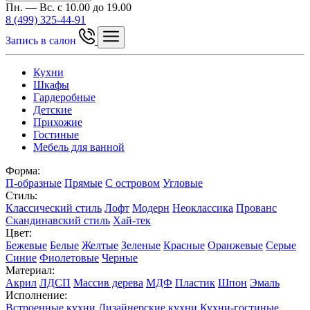
Пн. — Вс. с 10.00 до 19.00
8 (499) 325-44-91
Запись в салон
Кухни
Шкафы
Гардеробные
Детские
Прихожие
Гостиные
Мебель для ванной
Форма:
П-образные
Прямые
С островом
Угловые
Стиль:
Классический стиль
Лофт
Модерн
Неоклассика
Прованс
Скандинавский стиль
Хай-тек
Цвет:
Бежевые
Белые
Желтые
Зеленые
Красные
Оранжевые
Серые
Синие
Фиолетовые
Черные
Материал:
Акрил
ЛДСП
Массив дерева
МДФ
Пластик
Шпон
Эмаль
Исполнение:
Встроенные кухни
Дизайнерские кухни
Кухни-гостиные