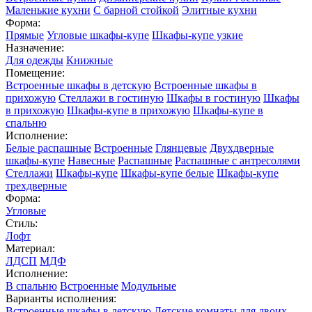
Маленькие кухни
С барной стойкой
Элитные кухни
Форма:
Прямые
Угловые шкафы-купе
Шкафы-купе узкие
Назначение:
Для одежды
Книжные
Помещение:
Встроенные шкафы в детскую
Встроенные шкафы в
прихожую
Стеллажи в гостиную
Шкафы в гостиную
Шкафы
в прихожую
Шкафы-купе в прихожую
Шкафы-купе в
спальню
Исполнение:
Белые распашные
Встроенные
Глянцевые
Двухдверные
шкафы-купе
Навесные
Распашные
Распашные с антресолями
Стеллажи
Шкафы-купе
Шкафы-купе белые
Шкафы-купе
трехдверные
Форма:
Угловые
Стиль:
Лофт
Материал:
ЛДСП
МДФ
Исполнение:
В спальню
Встроенные
Модульные
Варианты исполнения:
Встроенные шкафы в детскую
Детские комнаты для двоих