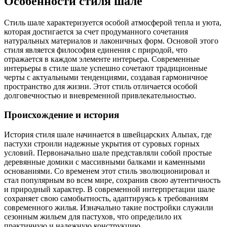
Особенности стиля шале
Стиль шале характеризуется особой атмосферой тепла и уюта,
которая достигается за счет продуманного сочетания
натуральных материалов и лаконичных форм. Основой этого
стиля является философия единения с природой, что
отражается в каждом элементе интерьера. Современные
интерьеры в стиле шале успешно сочетают традиционные
черты с актуальными тенденциями, создавая гармоничное
пространство для жизни. Этот стиль отличается особой
долговечностью и вневременной привлекательностью.
Происхождение и история
История стиля шале начинается в швейцарских Альпах, где
пастухи строили надежные укрытия от суровых горных
условий. Первоначально шале представляли собой простые
деревянные домики с массивными балками и каменными
основаниями. Со временем этот стиль эволюционировал и
стал популярным во всем мире, сохранив свою аутентичность
и природный характер. В современной интерпретации шале
сохраняет свою самобытность, адаптируясь к требованиям
современного жилья. Изначально такие постройки служили
сезонным жильем для пастухов, что определило их
практичную и надежную конструкцию.