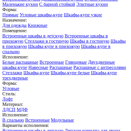
Маленькие кухни
С барной стойкой
Элитные кухни
Форма:
Прямые
Угловые шкафы-купе
Шкафы-купе узкие
Назначение:
Для одежды
Книжные
Помещение:
Встроенные шкафы в детскую
Встроенные шкафы в
прихожую
Стеллажи в гостиную
Шкафы в гостиную
Шкафы
в прихожую
Шкафы-купе в прихожую
Шкафы-купе в
спальню
Исполнение:
Белые распашные
Встроенные
Глянцевые
Двухдверные
шкафы-купе
Навесные
Распашные
Распашные с антресолями
Стеллажи
Шкафы-купе
Шкафы-купе белые
Шкафы-купе
трехдверные
Форма:
Угловые
Стиль:
Лофт
Материал:
ЛДСП
МДФ
Исполнение:
В спальню
Встроенные
Модульные
Варианты исполнения:
Встроенные шкафы в детскую
Детские комнаты для двоих