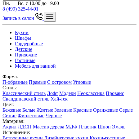
Пн. — Вс. с 10.00 до 19.00
8 (499) 325-44-91
Запись в салон
Кухни
Шкафы
Гардеробные
Детские
Прихожие
Гостиные
Мебель для ванной
Форма:
П-образные
Прямые
С островом
Угловые
Стиль:
Классический стиль
Лофт
Модерн
Неоклассика
Прованс
Скандинавский стиль
Хай-тек
Цвет:
Бежевые
Белые
Желтые
Зеленые
Красные
Оранжевые
Серые
Синие
Фиолетовые
Черные
Материал:
Акрил
ЛДСП
Массив дерева
МДФ
Пластик
Шпон
Эмаль
Исполнение:
Встроенные кухни
Дизайнерские кухни
Кухни-гостиные