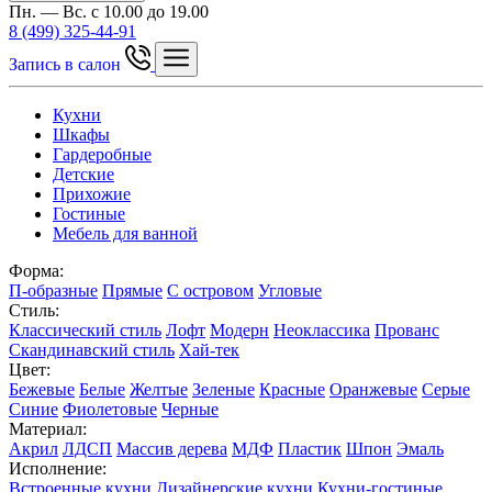
Пн. — Вс. с 10.00 до 19.00
8 (499) 325-44-91
Запись в салон
Кухни
Шкафы
Гардеробные
Детские
Прихожие
Гостиные
Мебель для ванной
Форма:
П-образные
Прямые
С островом
Угловые
Стиль:
Классический стиль
Лофт
Модерн
Неоклассика
Прованс
Скандинавский стиль
Хай-тек
Цвет:
Бежевые
Белые
Желтые
Зеленые
Красные
Оранжевые
Серые
Синие
Фиолетовые
Черные
Материал:
Акрил
ЛДСП
Массив дерева
МДФ
Пластик
Шпон
Эмаль
Исполнение:
Встроенные кухни
Дизайнерские кухни
Кухни-гостиные