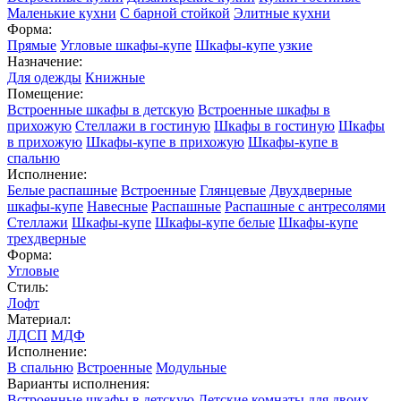
Маленькие кухни
С барной стойкой
Элитные кухни
Форма:
Прямые
Угловые шкафы-купе
Шкафы-купе узкие
Назначение:
Для одежды
Книжные
Помещение:
Встроенные шкафы в детскую
Встроенные шкафы в
прихожую
Стеллажи в гостиную
Шкафы в гостиную
Шкафы
в прихожую
Шкафы-купе в прихожую
Шкафы-купе в
спальню
Исполнение:
Белые распашные
Встроенные
Глянцевые
Двухдверные
шкафы-купе
Навесные
Распашные
Распашные с антресолями
Стеллажи
Шкафы-купе
Шкафы-купе белые
Шкафы-купе
трехдверные
Форма:
Угловые
Стиль:
Лофт
Материал:
ЛДСП
МДФ
Исполнение:
В спальню
Встроенные
Модульные
Варианты исполнения:
Встроенные шкафы в детскую
Детские комнаты для двоих