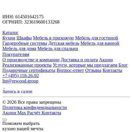
ИНН: 614501642175
ОГРНИП: 323619600133268
Каталог
Кухни
Шкафы
Мебель в прихожую
Мебель для гостиной
Гардеробные системы
Детская мебель
Мебель для ванной
Мебель для дома
Мебель для спальни
Покупателям
О производстве и компании
Доставка и оплата
Акции
Реализованные проекты
Услуги, которые мы предлагаем
Блог
Подарочные сертификаты
Вопрос-ответ
Отзывы
Контакты
+7 (495) 118-26-92
list@rewood.group
Запись в салон
© 2026 Все права запрещены
Политика конфиденциальности
Акции
Max
Расчёт
Контакты
Поможем выбрать
кухню вашей мечты