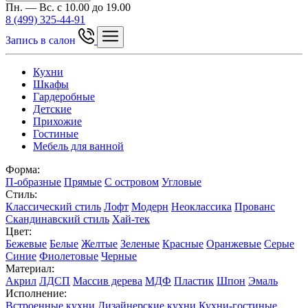
Пн. — Вс. с 10.00 до 19.00
8 (499) 325-44-91
Запись в салон
Кухни
Шкафы
Гардеробные
Детские
Прихожие
Гостиные
Мебель для ванной
Форма:
П-образные
Прямые
С островом
Угловые
Стиль:
Классический стиль
Лофт
Модерн
Неоклассика
Прованс
Скандинавский стиль
Хай-тек
Цвет:
Бежевые
Белые
Желтые
Зеленые
Красные
Оранжевые
Серые
Синие
Фиолетовые
Черные
Материал:
Акрил
ЛДСП
Массив дерева
МДФ
Пластик
Шпон
Эмаль
Исполнение:
Встроенные кухни
Дизайнерские кухни
Кухни-гостиные