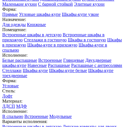
Маленькие кухни
С барной стойкой
Элитные кухни
Форма:
Прямые
Угловые шкафы-купе
Шкафы-купе узкие
Назначение:
Для одежды
Книжные
Помещение:
Встроенные шкафы в детскую
Встроенные шкафы в
прихожую
Стеллажи в гостиную
Шкафы в гостиную
Шкафы
в прихожую
Шкафы-купе в прихожую
Шкафы-купе в
спальню
Исполнение:
Белые распашные
Встроенные
Глянцевые
Двухдверные
шкафы-купе
Навесные
Распашные
Распашные с антресолями
Стеллажи
Шкафы-купе
Шкафы-купе белые
Шкафы-купе
трехдверные
Форма:
Угловые
Стиль:
Лофт
Материал:
ЛДСП
МДФ
Исполнение:
В спальню
Встроенные
Модульные
Варианты исполнения:
Встроенные шкафы в детскую
Детские комнаты для двоих