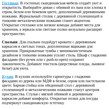
Гостиная
. В гостиных скандинавская мебель создаёт уют и
открытость. Выбирайте диван с обивкой из льна или хлопка в
сером, белом или бежевом цвете, дополненный деревянными
ножками. Журнальный столик с деревянной столешницей и
тонкими металлическими ножками станет акцентом.
Открытые стеллажи или низкие комоды добавят места для
хранения, а зеркала или светлые полки визуально расширят
пространство.
Спальня
. Для спальни подойдут кровати с деревянным
каркасом в светлых тонах, дополненные ящиками для
хранения. Прикроватные тумбы с минималистичным
дизайном и тонкими ножками усилят стиль. Шкаф с гладкими
фасадами (без ручек или с push-to-open) сохранит
лаконичность. Добавьте текстиль (шерстяные пледы, льняное
бельё) для уюта.
Кух
ня
. В кухнях используйте гарнитуры с гладкими
фасадами из дерева или МДФ в белом, сером или пастельном
цвете. Барная стойка или обеденный стол с деревянной
столешницей и металлическими ножками станут центром
пространства. Стулья с мягкой обивкой и деревянным
каркасом добавят комфорта. Открытые полки для посуды
подчеркнут скандинавскую эстетику.