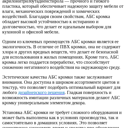
акрилонитрилбутадиенстирола — прочного и гибкого
пластика, который обеспечивает надежную защиту мебели от
влаги, механических повреждений и химических
воздействий. Благодаря своим свойствам, АБС кромка
обладает высокой устойчивостью к истиранию и
долговечностью, что делает ее идеальным выбором для
кухонной и офисной мебели.
Одним из ключевых преимуществ АБС кромки является ее
экологичность. В отличие от ПВХ кромки, она не содержит
хлора и других вредных веществ, что делает ее безопасной
для использования в жилых помещениях. Кроме того, АБС
кромка легко поддается переработке, что способствует
снижению негативного воздействия на окружающую среду.
Эстетические качества АБС кромки также заслуживают
внимания. Она доступна в широком ассортименте цветов и
текстур, что позволяет подобрать оптимальный вариант для
любого
дизайнерского решения
. Гладкая поверхность и
возможность имитации различных материалов делают АБС
кромку универсальным элементом декора.
Установка АБС кромки не требует сложного оборудования и
может быть выполнена как в условиях производства, так и
самостоятельно в домашних условиях. Это позволяет
существенно сэкономить время и средства при обновлении