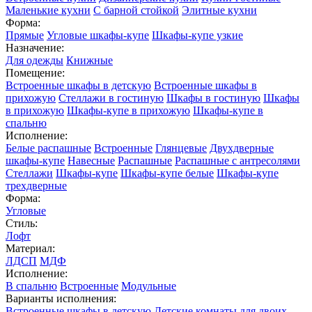
Маленькие кухни
С барной стойкой
Элитные кухни
Форма:
Прямые
Угловые шкафы-купе
Шкафы-купе узкие
Назначение:
Для одежды
Книжные
Помещение:
Встроенные шкафы в детскую
Встроенные шкафы в
прихожую
Стеллажи в гостиную
Шкафы в гостиную
Шкафы
в прихожую
Шкафы-купе в прихожую
Шкафы-купе в
спальню
Исполнение:
Белые распашные
Встроенные
Глянцевые
Двухдверные
шкафы-купе
Навесные
Распашные
Распашные с антресолями
Стеллажи
Шкафы-купе
Шкафы-купе белые
Шкафы-купе
трехдверные
Форма:
Угловые
Стиль:
Лофт
Материал:
ЛДСП
МДФ
Исполнение:
В спальню
Встроенные
Модульные
Варианты исполнения:
Встроенные шкафы в детскую
Детские комнаты для двоих