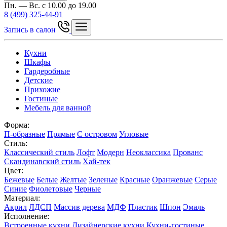
Пн. — Вс. с 10.00 до 19.00
8 (499) 325-44-91
Запись в салон
Кухни
Шкафы
Гардеробные
Детские
Прихожие
Гостиные
Мебель для ванной
Форма:
П-образные
Прямые
С островом
Угловые
Стиль:
Классический стиль
Лофт
Модерн
Неоклассика
Прованс
Скандинавский стиль
Хай-тек
Цвет:
Бежевые
Белые
Желтые
Зеленые
Красные
Оранжевые
Серые
Синие
Фиолетовые
Черные
Материал:
Акрил
ЛДСП
Массив дерева
МДФ
Пластик
Шпон
Эмаль
Исполнение:
Встроенные кухни
Дизайнерские кухни
Кухни-гостиные