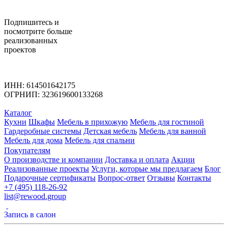
Подпишитесь
и
посмотрите больше
реализованных
проектов
ИНН: 614501642175
ОГРНИП: 323619600133268
Каталог
Кухни
Шкафы
Мебель в прихожую
Мебель для гостиной
Гардеробные системы
Детская мебель
Мебель для ванной
Мебель для дома
Мебель для спальни
Покупателям
О производстве и компании
Доставка и оплата
Акции
Реализованные проекты
Услуги, которые мы предлагаем
Блог
Подарочные сертификаты
Вопрос-ответ
Отзывы
Контакты
+7 (495) 118-26-92
list@rewood.group
Запись в салон