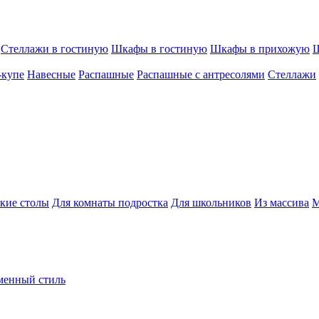
Стеллажи в гостиную
Шкафы в гостиную
Шкафы в прихожую
Ш
-купе
Навесные
Распашные
Распашные с антресолями
Стеллажи
кие столы
Для комнаты подростка
Для школьников
Из массива
М
менный стиль