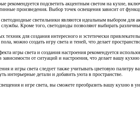
ые рекомендуется подсветить акцентным светом на кухне, вклю
тинные произведения. Выбор точек освещения зависит от функц
светодиодные светильники являются идеальным выбором для ак
 службы. Кроме того, светодиоды позволяют выбирать различные
ных техник для создания интересного и эстетически привлекате
пола, можно создать игру света и теней, что делает пространст
екта игры света и создания настроения рекомендуется использ
 в зависимости от ситуаций и настроения, что делает вашу кух
ения и игры света следует также учитывать цветовую палитру 
ть интерьерные детали и добавить уюта в пространстве.
ещения и игре света, вы сможете преобразить вашу кухню в уни