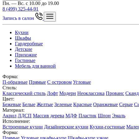
Пн. — Вс. с 10.00 до 19.00
8 (499) 325-44-91
Запись в салон
Кухни
Шкафы
Гардеробные
Детские
Прихожие
Гостиные
Мебель для ванной
Форма:
П-образные
Прямые
С островом
Угловые
Стиль:
Классический стиль
Лофт
Модерн
Неоклассика
Прованс
Сканд
Цвет:
Бежевые
Белые
Желтые
Зеленые
Красные
Оранжевые
Серые
С
Материал:
Акрил
ЛДСП
Массив дерева
МДФ
Пластик
Шпон
Эмаль
Исполнение:
Встроенные кухни
Дизайнерские кухни
Кухни-гостиные
Мален
Форма:
Прямые
Угловые шкафы-купе
Шкафы-купе узкие