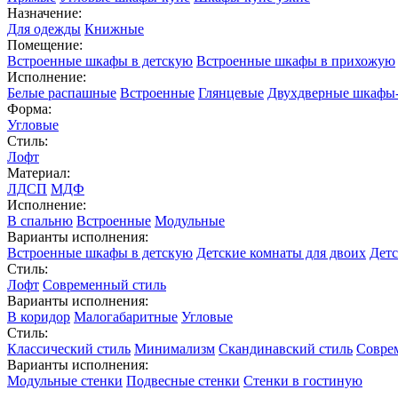
Назначение:
Для одежды
Книжные
Помещение:
Встроенные шкафы в детскую
Встроенные шкафы в прихожую
Исполнение:
Белые распашные
Встроенные
Глянцевые
Двухдверные шкафы
Форма:
Угловые
Стиль:
Лофт
Материал:
ЛДСП
МДФ
Исполнение:
В спальню
Встроенные
Модульные
Варианты исполнения:
Встроенные шкафы в детскую
Детские комнаты для двоих
Детс
Стиль:
Лофт
Современный стиль
Варианты исполнения:
В коридор
Малогабаритные
Угловые
Стиль:
Классический стиль
Минимализм
Скандинавский стиль
Совре
Варианты исполнения:
Модульные стенки
Подвесные стенки
Стенки в гостиную