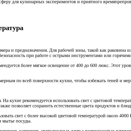
осферу для кулинарных экспериментов и приятного времяпрепров
ература
мера и предназначения. Для рабочей зоны, такой как раковина 
т безопасность при работе с острыми инструментами или горячим
мендуется более мягкое освещение от 400 до 600 люкс. Этот ур
ерным по всей поверхности кухни, чтобы избежать теней и мер
). На кухне рекомендуется использовать свет с цветовой темпера
также позволяет сохранить естественные цвета продуктов и блюд
зовать свет с более высокой цветовой температурой около 4000 
и мытье посуды.
свещения, например, светодиодных ламп с возможностью измене