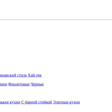
инавский стиль
Хай-тек
иние
Фиолетовые
Черные
ькие кухни
С барной стойкой
Элитные кухни