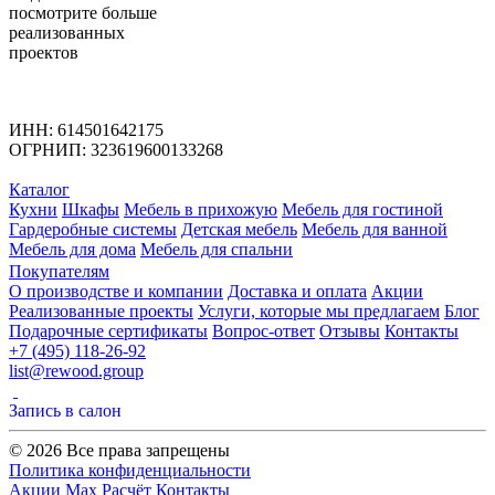
посмотрите больше
реализованных
проектов
ИНН: 614501642175
ОГРНИП: 323619600133268
Каталог
Кухни
Шкафы
Мебель в прихожую
Мебель для гостиной
Гардеробные системы
Детская мебель
Мебель для ванной
Мебель для дома
Мебель для спальни
Покупателям
О производстве и компании
Доставка и оплата
Акции
Реализованные проекты
Услуги, которые мы предлагаем
Блог
Подарочные сертификаты
Вопрос-ответ
Отзывы
Контакты
+7 (495) 118-26-92
list@rewood.group
Запись в салон
© 2026 Все права запрещены
Политика конфиденциальности
Акции
Max
Расчёт
Контакты