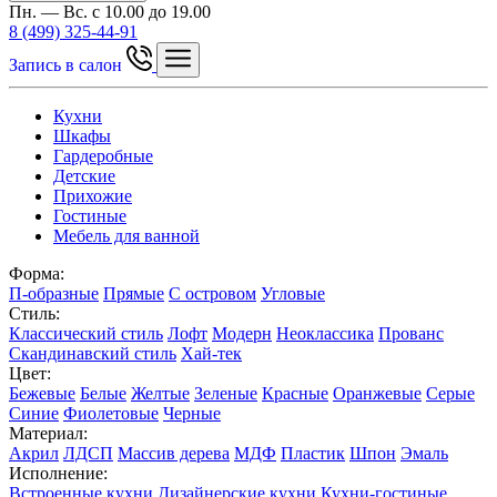
Пн. — Вс. с 10.00 до 19.00
8 (499) 325-44-91
Запись в салон
Кухни
Шкафы
Гардеробные
Детские
Прихожие
Гостиные
Мебель для ванной
Форма:
П-образные
Прямые
С островом
Угловые
Стиль:
Классический стиль
Лофт
Модерн
Неоклассика
Прованс
Скандинавский стиль
Хай-тек
Цвет:
Бежевые
Белые
Желтые
Зеленые
Красные
Оранжевые
Серые
Синие
Фиолетовые
Черные
Материал:
Акрил
ЛДСП
Массив дерева
МДФ
Пластик
Шпон
Эмаль
Исполнение:
Встроенные кухни
Дизайнерские кухни
Кухни-гостиные