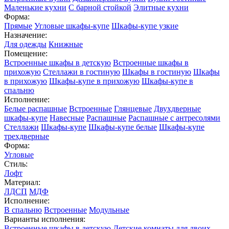
Маленькие кухни
С барной стойкой
Элитные кухни
Форма:
Прямые
Угловые шкафы-купе
Шкафы-купе узкие
Назначение:
Для одежды
Книжные
Помещение:
Встроенные шкафы в детскую
Встроенные шкафы в
прихожую
Стеллажи в гостиную
Шкафы в гостиную
Шкафы
в прихожую
Шкафы-купе в прихожую
Шкафы-купе в
спальню
Исполнение:
Белые распашные
Встроенные
Глянцевые
Двухдверные
шкафы-купе
Навесные
Распашные
Распашные с антресолями
Стеллажи
Шкафы-купе
Шкафы-купе белые
Шкафы-купе
трехдверные
Форма:
Угловые
Стиль:
Лофт
Материал:
ЛДСП
МДФ
Исполнение:
В спальню
Встроенные
Модульные
Варианты исполнения:
Встроенные шкафы в детскую
Детские комнаты для двоих