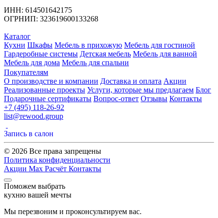
ИНН: 614501642175
ОГРНИП: 323619600133268
Каталог
Кухни
Шкафы
Мебель в прихожую
Мебель для гостиной
Гардеробные системы
Детская мебель
Мебель для ванной
Мебель для дома
Мебель для спальни
Покупателям
О производстве и компании
Доставка и оплата
Акции
Реализованные проекты
Услуги, которые мы предлагаем
Блог
Подарочные сертификаты
Вопрос-ответ
Отзывы
Контакты
+7 (495) 118-26-92
list@rewood.group
Запись в салон
© 2026 Все права запрещены
Политика конфиденциальности
Акции
Max
Расчёт
Контакты
Поможем выбрать
кухню вашей мечты
Мы перезвоним и проконсультируем вас.