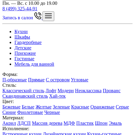
Пн. — Вс. с 10.00 до 19.00
8 (499) 325-44-91
Запись в салон
Кухни
Шкафы
Гардеробные
Детские
Прихожие
Гостиные
Мебель для ванной
Форма:
П-образные
Прямые
С островом
Угловые
Стиль:
Классический стиль
Лофт
Модерн
Неоклассика
Прованс
Скандинавский стиль
Хай-тек
Цвет:
Бежевые
Белые
Желтые
Зеленые
Красные
Оранжевые
Серые
Синие
Фиолетовые
Черные
Материал:
Акрил
ЛДСП
Массив дерева
МДФ
Пластик
Шпон
Эмаль
Исполнение:
Встроенные кухни
Дизайнерские кухни
Кухни-гостиные