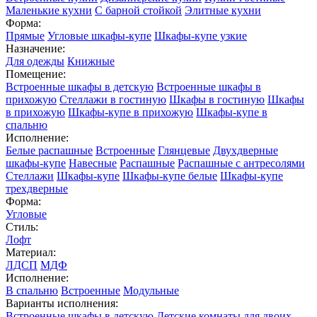
Маленькие кухни
С барной стойкой
Элитные кухни
Форма:
Прямые
Угловые шкафы-купе
Шкафы-купе узкие
Назначение:
Для одежды
Книжные
Помещение:
Встроенные шкафы в детскую
Встроенные шкафы в
прихожую
Стеллажи в гостиную
Шкафы в гостиную
Шкафы
в прихожую
Шкафы-купе в прихожую
Шкафы-купе в
спальню
Исполнение:
Белые распашные
Встроенные
Глянцевые
Двухдверные
шкафы-купе
Навесные
Распашные
Распашные с антресолями
Стеллажи
Шкафы-купе
Шкафы-купе белые
Шкафы-купе
трехдверные
Форма:
Угловые
Стиль:
Лофт
Материал:
ЛДСП
МДФ
Исполнение:
В спальню
Встроенные
Модульные
Варианты исполнения:
Встроенные шкафы в детскую
Детские комнаты для двоих