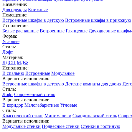
Назначение:
Для одежды
Книжные
Помещение:
Встроенные шкафы в детскую
Встроенные шкафы в прихожую
Исполнение:
Белые распашные
Встроенные
Глянцевые
Двухдверные шкафы
Форма:
Угловые
Стиль:
Лофт
Материал:
ЛДСП
МДФ
Исполнение:
В спальню
Встроенные
Модульные
Варианты исполнения:
Встроенные шкафы в детскую
Детские комнаты для двоих
Детс
Стиль:
Лофт
Современный стиль
Варианты исполнения:
В коридор
Малогабаритные
Угловые
Стиль:
Классический стиль
Минимализм
Скандинавский стиль
Совре
Варианты исполнения:
Модульные стенки
Подвесные стенки
Стенки в гостиную