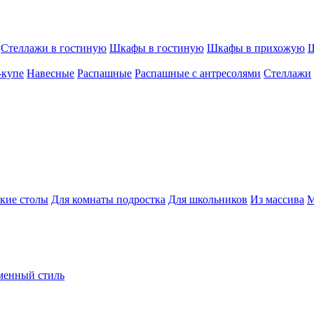
Стеллажи в гостиную
Шкафы в гостиную
Шкафы в прихожую
Ш
-купе
Навесные
Распашные
Распашные с антресолями
Стеллажи
кие столы
Для комнаты подростка
Для школьников
Из массива
М
менный стиль