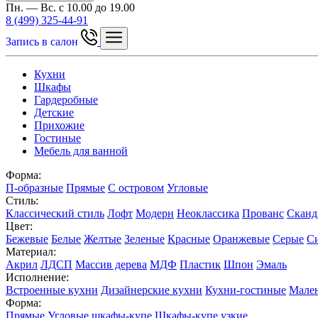
Пн. — Вс. с 10.00 до 19.00
8 (499) 325-44-91
Запись в салон
Кухни
Шкафы
Гардеробные
Детские
Прихожие
Гостиные
Мебель для ванной
Форма:
П-образные
Прямые
С островом
Угловые
Стиль:
Классический стиль
Лофт
Модерн
Неоклассика
Прованс
Сканд
Цвет:
Бежевые
Белые
Желтые
Зеленые
Красные
Оранжевые
Серые
С
Материал:
Акрил
ЛДСП
Массив дерева
МДФ
Пластик
Шпон
Эмаль
Исполнение:
Встроенные кухни
Дизайнерские кухни
Кухни-гостиные
Мален
Форма:
Прямые
Угловые шкафы-купе
Шкафы-купе узкие