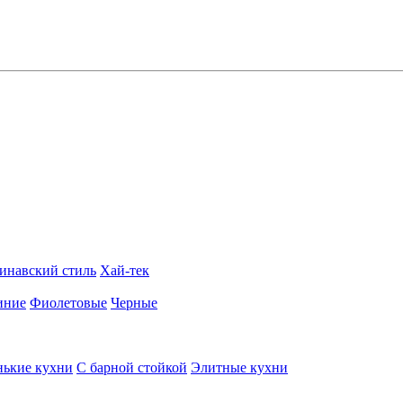
инавский стиль
Хай-тек
иние
Фиолетовые
Черные
ькие кухни
С барной стойкой
Элитные кухни