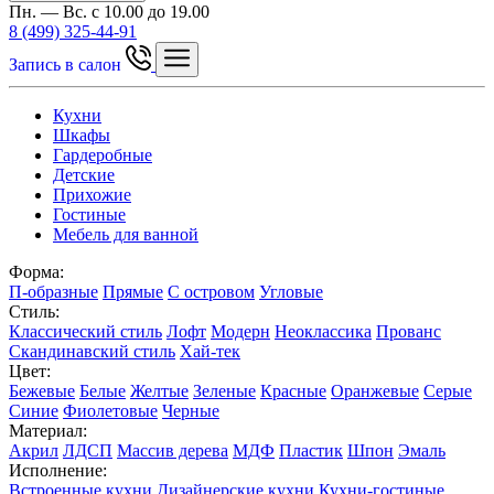
Пн. — Вс. с 10.00 до 19.00
8 (499) 325-44-91
Запись в салон
Кухни
Шкафы
Гардеробные
Детские
Прихожие
Гостиные
Мебель для ванной
Форма:
П-образные
Прямые
С островом
Угловые
Стиль:
Классический стиль
Лофт
Модерн
Неоклассика
Прованс
Скандинавский стиль
Хай-тек
Цвет:
Бежевые
Белые
Желтые
Зеленые
Красные
Оранжевые
Серые
Синие
Фиолетовые
Черные
Материал:
Акрил
ЛДСП
Массив дерева
МДФ
Пластик
Шпон
Эмаль
Исполнение:
Встроенные кухни
Дизайнерские кухни
Кухни-гостиные