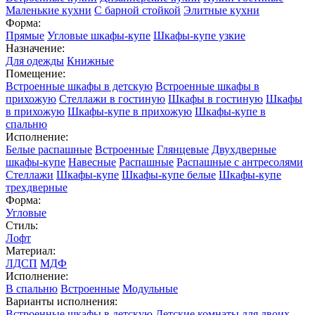
Маленькие кухни
С барной стойкой
Элитные кухни
Форма:
Прямые
Угловые шкафы-купе
Шкафы-купе узкие
Назначение:
Для одежды
Книжные
Помещение:
Встроенные шкафы в детскую
Встроенные шкафы в
прихожую
Стеллажи в гостиную
Шкафы в гостиную
Шкафы
в прихожую
Шкафы-купе в прихожую
Шкафы-купе в
спальню
Исполнение:
Белые распашные
Встроенные
Глянцевые
Двухдверные
шкафы-купе
Навесные
Распашные
Распашные с антресолями
Стеллажи
Шкафы-купе
Шкафы-купе белые
Шкафы-купе
трехдверные
Форма:
Угловые
Стиль:
Лофт
Материал:
ЛДСП
МДФ
Исполнение:
В спальню
Встроенные
Модульные
Варианты исполнения:
Встроенные шкафы в детскую
Детские комнаты для двоих