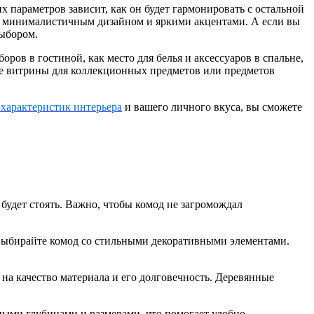
х параметров зависит, как он будет гармонировать с остальной
 с минималистичным дизайном и яркими акцентами. А если вы
выбором.
ов в гостиной, как место для белья и аксессуаров в спальне,
тве витрины для коллекционных предметов или предметов
 характеристик интерьера
и вашего личного вкуса, вы сможете
 будет стоять. Важно, чтобы комод не загромождал
 выбирайте комод со стильными декоративными элементами.
 на качество материала и его долговечность. Деревянные
ными глубинами и размерами, что помогает удобно