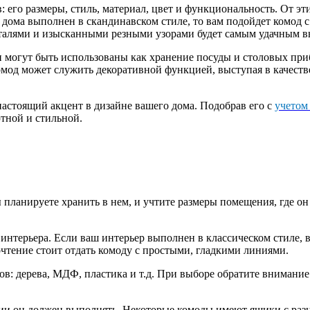
его размеры, стиль, материал, цвет и функциональность. От эти
о дома выполнен в скандинавском стиле, то вам подойдет комод
деталями и изысканными резными узорами будет самым удачным 
огут быть использованы как хранение посуды и столовых прибор
 комод может служить декоративной функцией, выступая в качес
а настоящий акцент в дизайне вашего дома. Подобрав его с
учетом
ютной и стильной.
 планируете хранить в нем, и учтите размеры помещения, где он
 интерьера. Если ваш интерьер выполнен в классическом стиле,
тение стоит отдать комоду с простыми, гладкими линиями.
ов: дерева, МДФ, пластика и т.д. При выборе обратите внимание
ции он должен выполнять. Некоторые комоды имеют ящики с раз