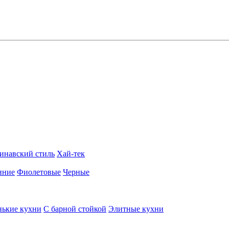
инавский стиль
Хай-тек
иние
Фиолетовые
Черные
ькие кухни
С барной стойкой
Элитные кухни