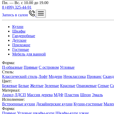
Пн. — Вс. с 10.00 до 19.00
8 (499) 325-44-91
Запись в салон
Кухни
Шкафы
Гардеробные
Детские
Прихожие
Гостиные
Мебель для ванной
Форма:
П-образные
Прямые
С островом
Угловые
Стиль:
Классический стиль
Лофт
Модерн
Неоклассика
Прованс
Сканд
Цвет:
Бежевые
Белые
Желтые
Зеленые
Красные
Оранжевые
Серые
С
Материал:
Акрил
ЛДСП
Массив дерева
МДФ
Пластик
Шпон
Эмаль
Исполнение:
Встроенные кухни
Дизайнерские кухни
Кухни-гостиные
Мален
Форма:
Прямые
Угловые шкафы-купе
Шкафы-купе узкие