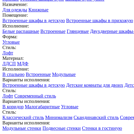
Назначение:
Для одежды
Книжные
Помещение:
Встроенные шкафы в детскую
Встроенные шкафы в прихожую
Исполнение:
Белые распашные
Встроенные
Глянцевые
Двухдверные шкафы
Форма:
Угловые
Стиль:
Лофт
Материал:
ЛДСП
МДФ
Исполнение:
В спальню
Встроенные
Модульные
Варианты исполнения:
Встроенные шкафы в детскую
Детские комнаты для двоих
Детс
Стиль:
Лофт
Современный стиль
Варианты исполнения:
В коридор
Малогабаритные
Угловые
Стиль:
Классический стиль
Минимализм
Скандинавский стиль
Совре
Варианты исполнения:
Модульные стенки
Подвесные стенки
Стенки в гостиную