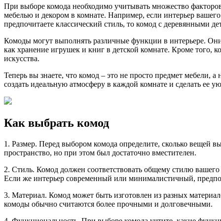
При выборе комода необходимо учитывать множество факторов: 
мебелью и декором в комнате. Например, если интерьер вашег
предпочитаете классический стиль, то комод с деревянными 
Комоды могут выполнять различные функции в интерьере. Они м
как хранение игрушек и книг в детской комнате. Кроме того,
искусства.
Теперь вы знаете, что комод – это не просто предмет мебели, 
создать идеальную атмосферу в каждой комнате и сделать ее у
Как выбрать комод
1. Размер. Перед выбором комода определите, сколько вещей вы
пространство, но при этом был достаточно вместителен.
2. Стиль. Комод должен соответствовать общему стилю вашего
Если же интерьер современный или минималистичный, предпоч
3. Материал. Комод может быть изготовлен из разных материал
комоды обычно считаются более прочными и долговечными.
4. Функциональность. При выборе комода учтите, какие функ