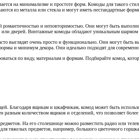
ается на минимализме и простоте форм. Комоды для такого сти
аются из металла или стекла и могут иметь нестандартные форм
 романтичностью и неповторимостью. Они могут быть выполнен
в или дверей. Винтажные комоды обладают уникальным шармом и
сто выглядят очень просто и функционально. Они могут быть 
ормы и минимум декора. Они идеально подходят для современн
роваться по виду, материалам и формам. Подбирайте комод, кот
щей. Благодаря ящикам и шкафчикам, комод может быть использо
н разным количеством ящиков и отделений, что позволяет более
редметов. На его столешнице можно разместить радио или телев
 для тяжелых предметов, например, большого цветочного горшка