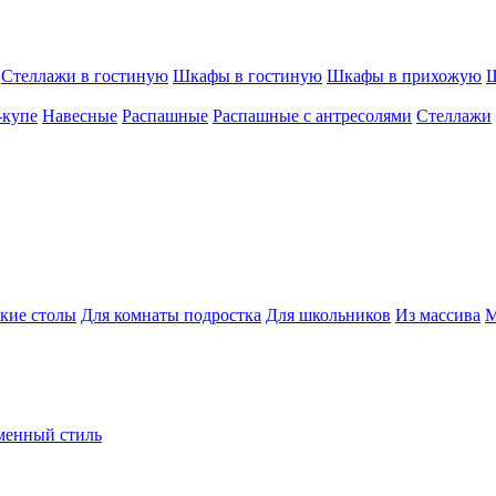
Стеллажи в гостиную
Шкафы в гостиную
Шкафы в прихожую
Ш
-купе
Навесные
Распашные
Распашные с антресолями
Стеллажи
кие столы
Для комнаты подростка
Для школьников
Из массива
М
менный стиль