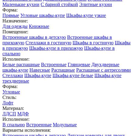
Маленькие кухни
С барной стойкой
Элитные кухни
Форма:
Прямые
Угловые шкафы-купе
Шкафы-купе узкие
Назначение:
Для одежды
Книжные
Помещение:
Встроенные шкафы в детскую
Встроенные шкафы в
прихожую
Стеллажи в гостиную
Шкафы в гостиную
Шкафы
в прихожую
Шкафы-купе в прихожую
Шкафы-купе в
спальню
Исполнение:
Белые распашные
Встроенные
Глянцевые
Двухдверные
шкафы-купе
Навесные
Распашные
Распашные с антресолями
Стеллажи
Шкафы-купе
Шкафы-купе белые
Шкафы-купе
трехдверные
Форма:
Угловые
Стиль:
Лофт
Материал:
ЛДСП
МДФ
Исполнение:
В спальню
Встроенные
Модульные
Варианты исполнения:
Встроенные шкафы в детскую
Детские комнаты для двоих