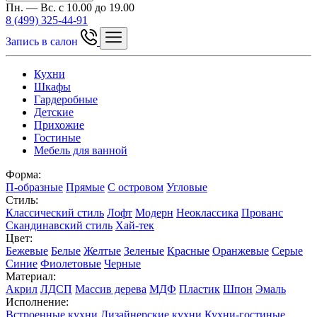
Пн. — Вс. с 10.00 до 19.00
8 (499) 325-44-91
Запись в салон
Кухни
Шкафы
Гардеробные
Детские
Прихожие
Гостиные
Мебель для ванной
Форма:
П-образные
Прямые
С островом
Угловые
Стиль:
Классический стиль
Лофт
Модерн
Неоклассика
Прованс
Скандинавский стиль
Хай-тек
Цвет:
Бежевые
Белые
Желтые
Зеленые
Красные
Оранжевые
Серые
Синие
Фиолетовые
Черные
Материал:
Акрил
ЛДСП
Массив дерева
МДФ
Пластик
Шпон
Эмаль
Исполнение:
Встроенные кухни
Дизайнерские кухни
Кухни-гостиные