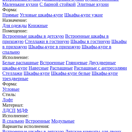
Маленькие кухни
С барной стойкой
Элитные кухни
Форма:
Прямые
Угловые шкафы-купе
Шкафы-купе узкие
Назначение:
Для одежды
Книжные
Помещение:
Встроенные шкафы в детскую
Встроенные шкафы в
прихожую
Стеллажи в гостиную
Шкафы в гостиную
Шкафы
в прихожую
Шкафы-купе в прихожую
Шкафы-купе в
спальню
Исполнение:
Белые распашные
Встроенные
Глянцевые
Двухдверные
шкафы-купе
Навесные
Распашные
Распашные с антресолями
Стеллажи
Шкафы-купе
Шкафы-купе белые
Шкафы-купе
трехдверные
Форма:
Угловые
Стиль:
Лофт
Материал:
ЛДСП
МДФ
Исполнение:
В спальню
Встроенные
Модульные
Варианты исполнения:
Встроенные шкафы в детскую
Детские комнаты для двоих