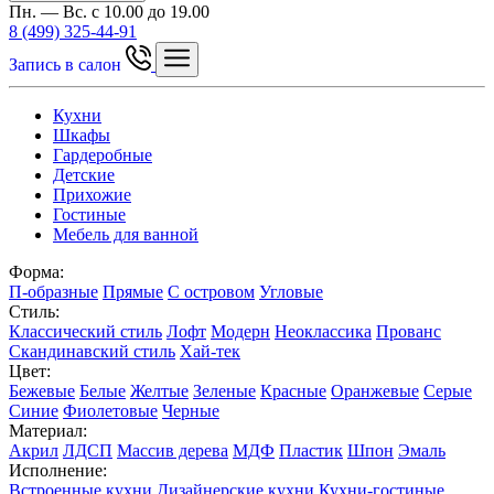
Пн. — Вс. с 10.00 до 19.00
8 (499) 325-44-91
Запись в салон
Кухни
Шкафы
Гардеробные
Детские
Прихожие
Гостиные
Мебель для ванной
Форма:
П-образные
Прямые
С островом
Угловые
Стиль:
Классический стиль
Лофт
Модерн
Неоклассика
Прованс
Скандинавский стиль
Хай-тек
Цвет:
Бежевые
Белые
Желтые
Зеленые
Красные
Оранжевые
Серые
Синие
Фиолетовые
Черные
Материал:
Акрил
ЛДСП
Массив дерева
МДФ
Пластик
Шпон
Эмаль
Исполнение:
Встроенные кухни
Дизайнерские кухни
Кухни-гостиные