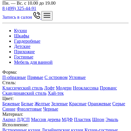
Пн. — Вс. с 10.00 до 19.00
8 (499) 325-44-91
Запись в салон
Кухни
Шкафы
Гардеробные
Детские
Прихожие
Гостиные
Мебель для ванной
Форма:
П-образные
Прямые
С островом
Угловые
Стиль:
Классический стиль
Лофт
Модерн
Неоклассика
Прованс
Скандинавский стиль
Хай-тек
Цвет:
Бежевые
Белые
Желтые
Зеленые
Красные
Оранжевые
Серые
Синие
Фиолетовые
Черные
Материал:
Акрил
ЛДСП
Массив дерева
МДФ
Пластик
Шпон
Эмаль
Исполнение:
Встроенные кухни
Дизайнерские кухни
Кухни-гостиные