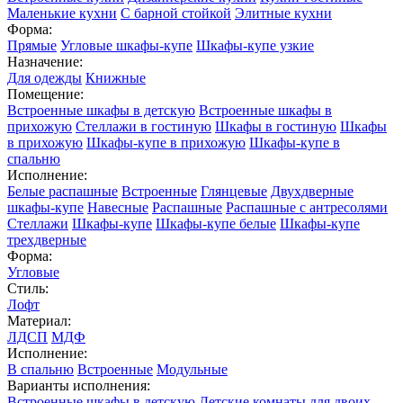
Маленькие кухни
С барной стойкой
Элитные кухни
Форма:
Прямые
Угловые шкафы-купе
Шкафы-купе узкие
Назначение:
Для одежды
Книжные
Помещение:
Встроенные шкафы в детскую
Встроенные шкафы в
прихожую
Стеллажи в гостиную
Шкафы в гостиную
Шкафы
в прихожую
Шкафы-купе в прихожую
Шкафы-купе в
спальню
Исполнение:
Белые распашные
Встроенные
Глянцевые
Двухдверные
шкафы-купе
Навесные
Распашные
Распашные с антресолями
Стеллажи
Шкафы-купе
Шкафы-купе белые
Шкафы-купе
трехдверные
Форма:
Угловые
Стиль:
Лофт
Материал:
ЛДСП
МДФ
Исполнение:
В спальню
Встроенные
Модульные
Варианты исполнения:
Встроенные шкафы в детскую
Детские комнаты для двоих