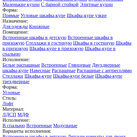
Маленькие кухни
С барной стойкой
Элитные кухни
Форма:
Прямые
Угловые шкафы-купе
Шкафы-купе узкие
Назначение:
Для одежды
Книжные
Помещение:
Встроенные шкафы в детскую
Встроенные шкафы в
прихожую
Стеллажи в гостиную
Шкафы в гостиную
Шкафы
в прихожую
Шкафы-купе в прихожую
Шкафы-купе в
спальню
Исполнение:
Белые распашные
Встроенные
Глянцевые
Двухдверные
шкафы-купе
Навесные
Распашные
Распашные с антресолями
Стеллажи
Шкафы-купе
Шкафы-купе белые
Шкафы-купе
трехдверные
Форма:
Угловые
Стиль:
Лофт
Материал:
ЛДСП
МДФ
Исполнение:
В спальню
Встроенные
Модульные
Варианты исполнения:
Встроенные шкафы в детскую
Детские комнаты для двоих