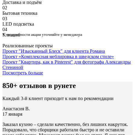
Доставка и подъём
02
Бытовая техника
03
⁠LED подсветка
04
Клининг
* - подробности акции уточняйте у менеджера
Реализованные проекты
Проект "Изысканный Блеск" для клиента Романа
Проект «Комплексная меблировка в шведском стиле»
Проект "Квартира, как в Pinterest" для фотографа Александры
Стениной
Посмотреть больше
850+ отзывов в рунете
Каждый 3-й клиент приходит к нам по рекомендации
Анастасия В.
17 января
Заказал кухню – сделали качественно, без лишних накруток.
Порадовало, что сборщики работали быстро и не оставили