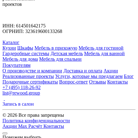
проектов
ИНН: 614501642175
ОГРНИП: 323619600133268
Каталог
Кухни
Шкафы
Мебель в прихожую
Мебель для гостиной
Гардеробные системы
Детская мебель
Мебель для ванной
Мебель для дома
Мебель для спальни
Покупателям
О производстве и компании
Доставка и оплата
Акции
Реализованные проекты
Услуги, которые мы предлагаем
Блог
Подарочные сертификаты
Вопрос-ответ
Отзывы
Контакты
+7 (495) 118-26-92
list@rewood.group
Запись в салон
© 2026 Все права запрещены
Политика конфиденциальности
Акции
Max
Расчёт
Контакты
Поможем выбрать