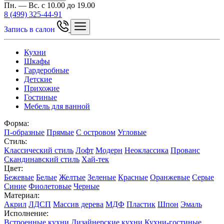
Пн. — Вс. с 10.00 до 19.00
8 (499) 325-44-91
Запись в салон
Кухни
Шкафы
Гардеробные
Детские
Прихожие
Гостиные
Мебель для ванной
Форма:
П-образные
Прямые
С островом
Угловые
Стиль:
Классический стиль
Лофт
Модерн
Неоклассика
Прованс
Скандинавский стиль
Хай-тек
Цвет:
Бежевые
Белые
Желтые
Зеленые
Красные
Оранжевые
Серые
Синие
Фиолетовые
Черные
Материал:
Акрил
ЛДСП
Массив дерева
МДФ
Пластик
Шпон
Эмаль
Исполнение:
Встроенные кухни
Дизайнерские кухни
Кухни-гостиные