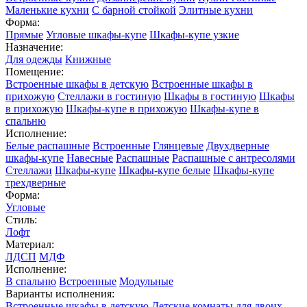
Маленькие кухни
С барной стойкой
Элитные кухни
Форма:
Прямые
Угловые шкафы-купе
Шкафы-купе узкие
Назначение:
Для одежды
Книжные
Помещение:
Встроенные шкафы в детскую
Встроенные шкафы в
прихожую
Стеллажи в гостиную
Шкафы в гостиную
Шкафы
в прихожую
Шкафы-купе в прихожую
Шкафы-купе в
спальню
Исполнение:
Белые распашные
Встроенные
Глянцевые
Двухдверные
шкафы-купе
Навесные
Распашные
Распашные с антресолями
Стеллажи
Шкафы-купе
Шкафы-купе белые
Шкафы-купе
трехдверные
Форма:
Угловые
Стиль:
Лофт
Материал:
ЛДСП
МДФ
Исполнение:
В спальню
Встроенные
Модульные
Варианты исполнения:
Встроенные шкафы в детскую
Детские комнаты для двоих