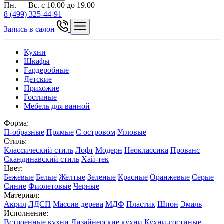
Пн. — Вс. с 10.00 до 19.00
8 (499) 325-44-91
Запись в салон
Кухни
Шкафы
Гардеробные
Детские
Прихожие
Гостиные
Мебель для ванной
Форма:
П-образные
Прямые
С островом
Угловые
Стиль:
Классический стиль
Лофт
Модерн
Неоклассика
Прованс
Скандинавский стиль
Хай-тек
Цвет:
Бежевые
Белые
Желтые
Зеленые
Красные
Оранжевые
Серые
Синие
Фиолетовые
Черные
Материал:
Акрил
ЛДСП
Массив дерева
МДФ
Пластик
Шпон
Эмаль
Исполнение:
Встроенные кухни
Дизайнерские кухни
Кухни-гостиные