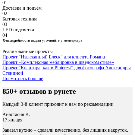
01
Доставка и подъём
02
Бытовая техника
03
⁠LED подсветка
04
Клининг
* - подробности акции уточняйте у менеджера
Реализованные проекты
Проект "Изысканный Блеск" для клиента Романа
Проект «Комплексная меблировка в шведском стиле»
Проект "Квартира, как в Pinterest" для фотографа Александры
Стениной
Посмотреть больше
850+ отзывов в рунете
Каждый 3-й клиент приходит к нам по рекомендации
Анастасия В.
17 января
Заказал кухню – сделали качественно, без лишних накруток.