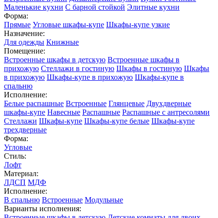
Маленькие кухни
С барной стойкой
Элитные кухни
Форма:
Прямые
Угловые шкафы-купе
Шкафы-купе узкие
Назначение:
Для одежды
Книжные
Помещение:
Встроенные шкафы в детскую
Встроенные шкафы в
прихожую
Стеллажи в гостиную
Шкафы в гостиную
Шкафы
в прихожую
Шкафы-купе в прихожую
Шкафы-купе в
спальню
Исполнение:
Белые распашные
Встроенные
Глянцевые
Двухдверные
шкафы-купе
Навесные
Распашные
Распашные с антресолями
Стеллажи
Шкафы-купе
Шкафы-купе белые
Шкафы-купе
трехдверные
Форма:
Угловые
Стиль:
Лофт
Материал:
ЛДСП
МДФ
Исполнение:
В спальню
Встроенные
Модульные
Варианты исполнения:
Встроенные шкафы в детскую
Детские комнаты для двоих