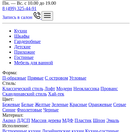
Пн. — Вс. с 10.00 до 19.00
8 (499) 325-44-91
Запись в салон
Кухни
Шкафы
Гардеробные
Детские
Прихожие
Гостиные
Мебель для ванной
Форма:
П-образные
Прямые
С островом
Угловые
Стиль:
Классический стиль
Лофт
Модерн
Неоклассика
Прованс
Скандинавский стиль
Хай-тек
Цвет:
Бежевые
Белые
Желтые
Зеленые
Красные
Оранжевые
Серые
Синие
Фиолетовые
Черные
Материал:
Акрил
ЛДСП
Массив дерева
МДФ
Пластик
Шпон
Эмаль
Исполнение:
Встроенные кухни
Дизайнерские кухни
Кухни-гостиные