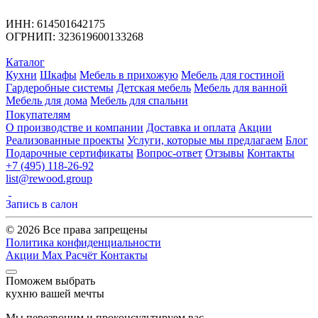
ИНН: 614501642175
ОГРНИП: 323619600133268
Каталог
Кухни
Шкафы
Мебель в прихожую
Мебель для гостиной
Гардеробные системы
Детская мебель
Мебель для ванной
Мебель для дома
Мебель для спальни
Покупателям
О производстве и компании
Доставка и оплата
Акции
Реализованные проекты
Услуги, которые мы предлагаем
Блог
Подарочные сертификаты
Вопрос-ответ
Отзывы
Контакты
+7 (495) 118-26-92
list@rewood.group
Запись в салон
© 2026 Все права запрещены
Политика конфиденциальности
Акции
Max
Расчёт
Контакты
Поможем выбрать
кухню вашей мечты
Мы перезвоним и проконсультируем вас.