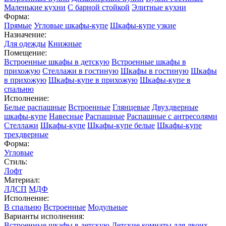
Маленькие кухни
С барной стойкой
Элитные кухни
Форма:
Прямые
Угловые шкафы-купе
Шкафы-купе узкие
Назначение:
Для одежды
Книжные
Помещение:
Встроенные шкафы в детскую
Встроенные шкафы в
прихожую
Стеллажи в гостиную
Шкафы в гостиную
Шкафы
в прихожую
Шкафы-купе в прихожую
Шкафы-купе в
спальню
Исполнение:
Белые распашные
Встроенные
Глянцевые
Двухдверные
шкафы-купе
Навесные
Распашные
Распашные с антресолями
Стеллажи
Шкафы-купе
Шкафы-купе белые
Шкафы-купе
трехдверные
Форма:
Угловые
Стиль:
Лофт
Материал:
ЛДСП
МДФ
Исполнение:
В спальню
Встроенные
Модульные
Варианты исполнения:
Встроенные шкафы в детскую
Детские комнаты для двоих