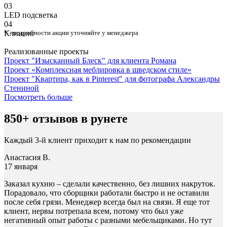
03
⁠LED подсветка
04
Клининг
* - подробности акции уточняйте у менеджера
Реализованные проекты
Проект "Изысканный Блеск" для клиента Романа
Проект «Комплексная меблировка в шведском стиле»
Проект "Квартира, как в Pinterest" для фотографа Александры
Стениной
Посмотреть больше
850+ отзывов в рунете
Каждый 3-й клиент приходит к нам по рекомендации
Анастасия В.
17 января
Заказал кухню – сделали качественно, без лишних накруток.
Порадовало, что сборщики работали быстро и не оставили
после себя грязи. Менеджер всегда был на связи. Я еще тот
клиент, нервы потрепала всем, потому что был уже
негативный опыт работы с разными мебельщиками. Но тут