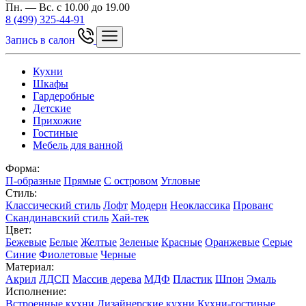
Пн. — Вс. с 10.00 до 19.00
8 (499) 325-44-91
Запись в салон
Кухни
Шкафы
Гардеробные
Детские
Прихожие
Гостиные
Мебель для ванной
Форма:
П-образные
Прямые
С островом
Угловые
Стиль:
Классический стиль
Лофт
Модерн
Неоклассика
Прованс
Скандинавский стиль
Хай-тек
Цвет:
Бежевые
Белые
Желтые
Зеленые
Красные
Оранжевые
Серые
Синие
Фиолетовые
Черные
Материал:
Акрил
ЛДСП
Массив дерева
МДФ
Пластик
Шпон
Эмаль
Исполнение:
Встроенные кухни
Дизайнерские кухни
Кухни-гостиные