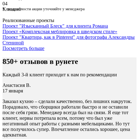
04
Клининг
* - подробности акции уточняйте у менеджера
Реализованные проекты
Проект "Изысканный Блеск" для клиента Романа
Проект «Комплексная меблировка в шведском стиле»
Проект "Квартира, как в Pinterest" для фотографа Александры
Стениной
Посмотреть больше
850+ отзывов в рунете
Каждый 3-й клиент приходит к нам по рекомендации
Анастасия В.
17 января
Заказал кухню – сделали качественно, без лишних накруток.
Порадовало, что сборщики работали быстро и не оставили
после себя грязи. Менеджер всегда был на связи. Я еще тот
клиент, нервы потрепала всем, потому что был уже
негативный опыт работы с разными мебельщиками. Но тут
все получилось супер. Впечатление остались хорошее, цена
адекватная.