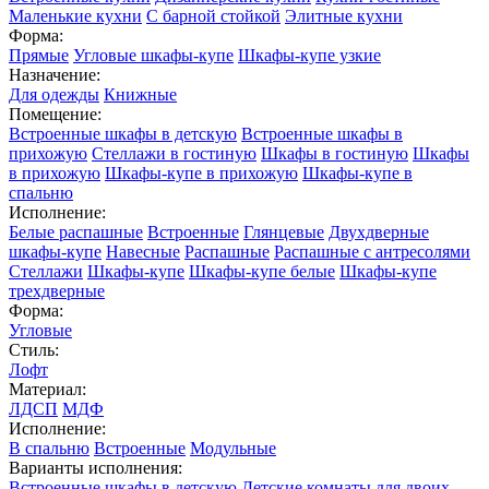
Маленькие кухни
С барной стойкой
Элитные кухни
Форма:
Прямые
Угловые шкафы-купе
Шкафы-купе узкие
Назначение:
Для одежды
Книжные
Помещение:
Встроенные шкафы в детскую
Встроенные шкафы в
прихожую
Стеллажи в гостиную
Шкафы в гостиную
Шкафы
в прихожую
Шкафы-купе в прихожую
Шкафы-купе в
спальню
Исполнение:
Белые распашные
Встроенные
Глянцевые
Двухдверные
шкафы-купе
Навесные
Распашные
Распашные с антресолями
Стеллажи
Шкафы-купе
Шкафы-купе белые
Шкафы-купе
трехдверные
Форма:
Угловые
Стиль:
Лофт
Материал:
ЛДСП
МДФ
Исполнение:
В спальню
Встроенные
Модульные
Варианты исполнения:
Встроенные шкафы в детскую
Детские комнаты для двоих