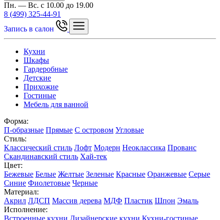
Пн. — Вс. с 10.00 до 19.00
8 (499) 325-44-91
Запись в салон
Кухни
Шкафы
Гардеробные
Детские
Прихожие
Гостиные
Мебель для ванной
Форма:
П-образные
Прямые
С островом
Угловые
Стиль:
Классический стиль
Лофт
Модерн
Неоклассика
Прованс
Скандинавский стиль
Хай-тек
Цвет:
Бежевые
Белые
Желтые
Зеленые
Красные
Оранжевые
Серые
Синие
Фиолетовые
Черные
Материал:
Акрил
ЛДСП
Массив дерева
МДФ
Пластик
Шпон
Эмаль
Исполнение:
Встроенные кухни
Дизайнерские кухни
Кухни-гостиные