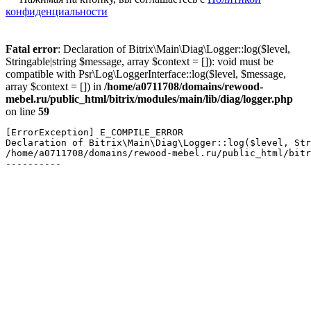
конфиденциальности
Fatal error
: Declaration of Bitrix\Main\Diag\Logger::log($level,
Stringable|string $message, array $context = []): void must be
compatible with Psr\Log\LoggerInterface::log($level, $message,
array $context = []) in
/home/a0711708/domains/rewood-
mebel.ru/public_html/bitrix/modules/main/lib/diag/logger.php
on line
59
[ErrorException] E_COMPILE_ERROR

Declaration of Bitrix\Main\Diag\Logger::log($level, Str
/home/a0711708/domains/rewood-mebel.ru/public_html/bitr