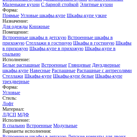
Маленькие кухни
С барной стойкой
Элитные кухни
Форма:
Прямые
Угловые шкафы-купе
Шкафы-купе узкие
Назначение:
Для одежды
Книжные
Помещение:
Встроенные шкафы в детскую
Встроенные шкафы в
прихожую
Стеллажи в гостиную
Шкафы в гостиную
Шкафы
в прихожую
Шкафы-купе в прихожую
Шкафы-купе в
спальню
Исполнение:
Белые распашные
Встроенные
Глянцевые
Двухдверные
шкафы-купе
Навесные
Распашные
Распашные с антресолями
Стеллажи
Шкафы-купе
Шкафы-купе белые
Шкафы-купе
трехдверные
Форма:
Угловые
Стиль:
Лофт
Материал:
ЛДСП
МДФ
Исполнение:
В спальню
Встроенные
Модульные
Варианты исполнения:
Встроенные шкафы в детскую
Детские комнаты для двоих