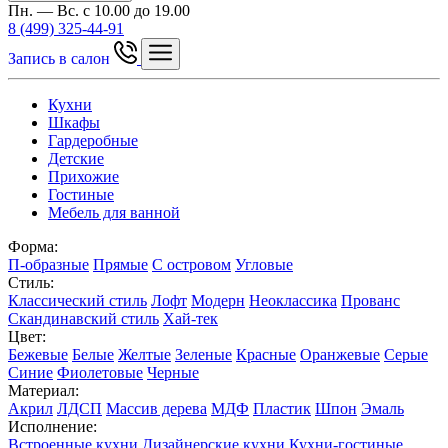
Пн. — Вс. с 10.00 до 19.00
8 (499) 325-44-91
Запись в салон
Кухни
Шкафы
Гардеробные
Детские
Прихожие
Гостиные
Мебель для ванной
Форма:
П-образные
Прямые
С островом
Угловые
Стиль:
Классический стиль
Лофт
Модерн
Неоклассика
Прованс
Скандинавский стиль
Хай-тек
Цвет:
Бежевые
Белые
Желтые
Зеленые
Красные
Оранжевые
Серые
Синие
Фиолетовые
Черные
Материал:
Акрил
ЛДСП
Массив дерева
МДФ
Пластик
Шпон
Эмаль
Исполнение:
Встроенные кухни
Дизайнерские кухни
Кухни-гостиные