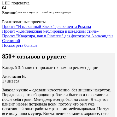
⁠LED подсветка
04
Клининг
* - подробности акции уточняйте у менеджера
Реализованные проекты
Проект "Изысканный Блеск" для клиента Романа
Проект «Комплексная меблировка в шведском стиле»
Проект "Квартира, как в Pinterest" для фотографа Александры
Стениной
Посмотреть больше
850+ отзывов в рунете
Каждый 3-й клиент приходит к нам по рекомендации
Анастасия В.
17 января
Заказал кухню – сделали качественно, без лишних накруток.
Порадовало, что сборщики работали быстро и не оставили
после себя грязи. Менеджер всегда был на связи. Я еще тот
клиент, нервы потрепала всем, потому что был уже
негативный опыт работы с разными мебельщиками. Но тут
все получилось супер. Впечатление остались хорошее, цена