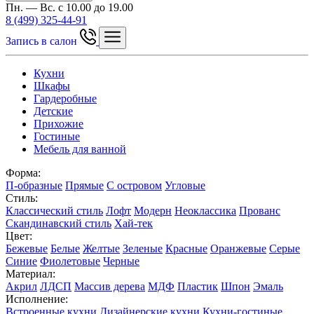
Пн. — Вс. с 10.00 до 19.00
8 (499) 325-44-91
Запись в салон
Кухни
Шкафы
Гардеробные
Детские
Прихожие
Гостиные
Мебель для ванной
Форма:
П-образные
Прямые
С островом
Угловые
Стиль:
Классический стиль
Лофт
Модерн
Неоклассика
Прованс
Скандинавский стиль
Хай-тек
Цвет:
Бежевые
Белые
Желтые
Зеленые
Красные
Оранжевые
Серые
Синие
Фиолетовые
Черные
Материал:
Акрил
ЛДСП
Массив дерева
МДФ
Пластик
Шпон
Эмаль
Исполнение:
Встроенные кухни
Дизайнерские кухни
Кухни-гостиные