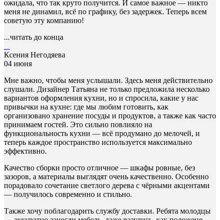
ожидала, что так круто получится. И самое важное — никто
меня не динамил, всё по графику, без задержек. Теперь всем
советую эту компанию!
...читать до конца
Ксения Негодяева
04 июня
Мне важно, чтобы меня услышали. Здесь меня действительно
слушали. Дизайнер Татьяна не только предложила несколько
вариантов оформления кухни, но и спросила, какие у нас
привычки на кухне: где мы любим готовить, как
организовано хранение посуды и продуктов, а также как часто
принимаем гостей. Это сильно повлияло на
функциональность кухни — всё продумано до мелочей, и
теперь каждое пространство используется максимально
эффективно.
Качество сборки просто отличное — шкафы ровные, без
зазоров, а материалы выглядят очень качественно. Особенно
порадовало сочетание светлого дерева с чёрными акцентами
— получилось современно и стильно.
Также хочу поблагодарить службу доставки. Ребята молодцы
— аккуратно занесли мебель, даже разулись, как положено.