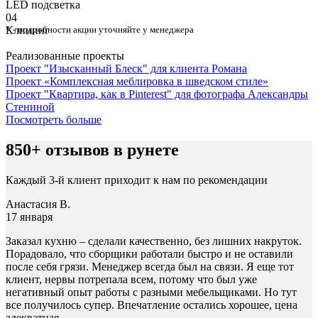
⁠LED подсветка
04
Клининг
* - подробности акции уточняйте у менеджера
Реализованные проекты
Проект "Изысканный Блеск" для клиента Романа
Проект «Комплексная меблировка в шведском стиле»
Проект "Квартира, как в Pinterest" для фотографа Александры
Стениной
Посмотреть больше
850+ отзывов в рунете
Каждый 3-й клиент приходит к нам по рекомендации
Анастасия В.
17 января
Заказал кухню – сделали качественно, без лишних накруток.
Порадовало, что сборщики работали быстро и не оставили
после себя грязи. Менеджер всегда был на связи. Я еще тот
клиент, нервы потрепала всем, потому что был уже
негативный опыт работы с разными мебельщиками. Но тут
все получилось супер. Впечатление остались хорошее, цена
адекватная.