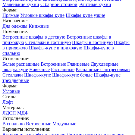
Маленькие кухни
С барной стойкой
Элитные кухни
Форма:
Прямые
Угловые шкафы-купе
Шкафы-купе узкие
Назначение:
Для одежды
Книжные
Помещение:
Встроенные шкафы в детскую
Встроенные шкафы в
прихожую
Стеллажи в гостиную
Шкафы в гостиную
Шкафы
в прихожую
Шкафы-купе в прихожую
Шкафы-купе в
спальню
Исполнение:
Белые распашные
Встроенные
Глянцевые
Двухдверные
шкафы-купе
Навесные
Распашные
Распашные с антресолями
Стеллажи
Шкафы-купе
Шкафы-купе белые
Шкафы-купе
трехдверные
Форма:
Угловые
Стиль:
Лофт
Материал:
ЛДСП
МДФ
Исполнение:
В спальню
Встроенные
Модульные
Варианты исполнения:
Встроенные шкафы в детскую
Детские комнаты для двоих