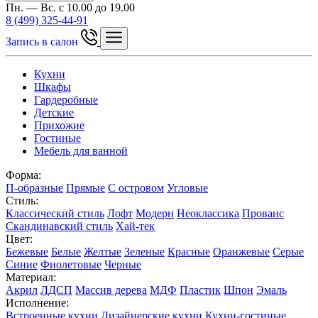
Пн. — Вс. с 10.00 до 19.00
8 (499) 325-44-91
Запись в салон
Кухни
Шкафы
Гардеробные
Детские
Прихожие
Гостиные
Мебель для ванной
Форма:
П-образные
Прямые
С островом
Угловые
Стиль:
Классический стиль
Лофт
Модерн
Неоклассика
Прованс
Скандинавский стиль
Хай-тек
Цвет:
Бежевые
Белые
Желтые
Зеленые
Красные
Оранжевые
Серые
Синие
Фиолетовые
Черные
Материал:
Акрил
ЛДСП
Массив дерева
МДФ
Пластик
Шпон
Эмаль
Исполнение:
Встроенные кухни
Дизайнерские кухни
Кухни-гостиные