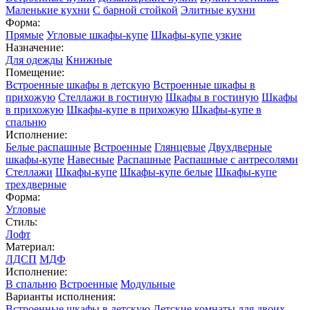
Маленькие кухни
С барной стойкой
Элитные кухни
Форма:
Прямые
Угловые шкафы-купе
Шкафы-купе узкие
Назначение:
Для одежды
Книжные
Помещение:
Встроенные шкафы в детскую
Встроенные шкафы в
прихожую
Стеллажи в гостиную
Шкафы в гостиную
Шкафы
в прихожую
Шкафы-купе в прихожую
Шкафы-купе в
спальню
Исполнение:
Белые распашные
Встроенные
Глянцевые
Двухдверные
шкафы-купе
Навесные
Распашные
Распашные с антресолями
Стеллажи
Шкафы-купе
Шкафы-купе белые
Шкафы-купе
трехдверные
Форма:
Угловые
Стиль:
Лофт
Материал:
ЛДСП
МДФ
Исполнение:
В спальню
Встроенные
Модульные
Варианты исполнения:
Встроенные шкафы в детскую
Детские комнаты для двоих