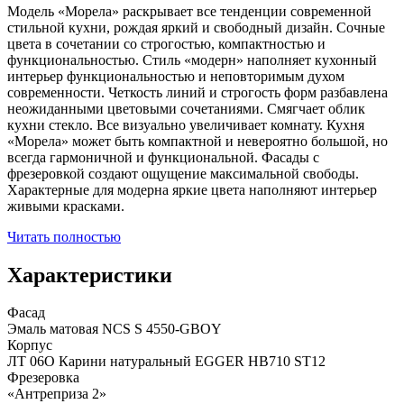
Модель «Морела» раскрывает все тенденции современной
стильной кухни, рождая яркий и свободный дизайн. Сочные
цвета в сочетании со строгостью, компактностью и
функциональностью. Стиль «модерн» наполняет кухонный
интерьер функциональностью и неповторимым духом
современности. Четкость линий и строгость форм разбавлена
неожиданными цветовыми сочетаниями. Смягчает облик
кухни стекло. Все визуально увеличивает комнату. Кухня
«Морела» может быть компактной и невероятно большой, но
всегда гармоничной и функциональной. Фасады с
фрезеровкой создают ощущение максимальной свободы.
Характерные для модерна яркие цвета наполняют интерьер
живыми красками.
Читать полностью
Характеристики
Фасад
Эмаль матовая NCS S 4550-GBOY
Корпус
ЛТ 06О Карини натуральный EGGER HB710 ST12
Фрезеровка
«Антреприза 2»