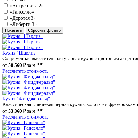
«Антреприза 2»
«Ганселло»
«Доротея 3»
«Либерти 3»
Показать
Сбросить фильтр
Кухня "Шарлиз"
Современная вместительная угловая кухня с цветовым акценто
пог
от
50 560 ₽
за м.
Рассчитать стоимость
Кухня "Фицджеральд"
Классическая глянцевая черная кухня с золотыми фрезеровкам
пог
от
53 360 ₽
за м.
Рассчитать стоимость