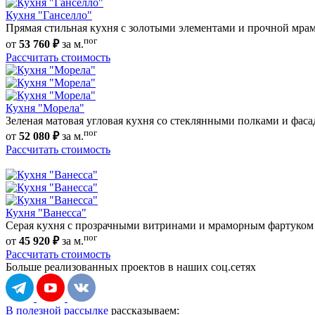
Кухня "Ганселло"
Прямая стильная кухня с золотыми элементами и прочной мр
пог
от
53 760 ₽
за м.
Рассчитать стоимость
Кухня "Морела"
Зеленая матовая угловая кухня со стеклянными полками и фаса
пог
от
52 080 ₽
за м.
Рассчитать стоимость
Кухня "Ванесса"
Серая кухня с прозрачными витринами и мраморным фартуком
пог
от
45 920 ₽
за м.
Рассчитать стоимость
Больше реализованных проектов
в наших соц.сетях
В полезной рассылке
рассказываем: