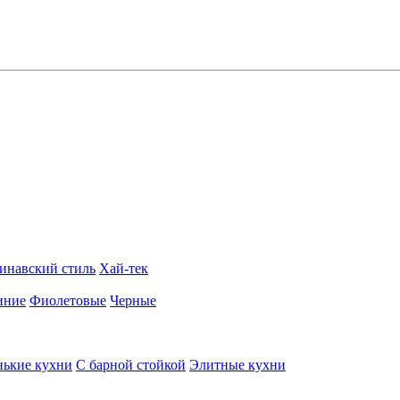
инавский стиль
Хай-тек
иние
Фиолетовые
Черные
ькие кухни
С барной стойкой
Элитные кухни