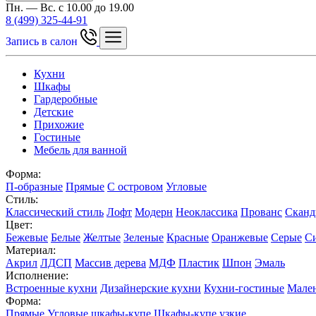
Пн. — Вс. с 10.00 до 19.00
8 (499) 325-44-91
Запись в салон
Кухни
Шкафы
Гардеробные
Детские
Прихожие
Гостиные
Мебель для ванной
Форма:
П-образные
Прямые
С островом
Угловые
Стиль:
Классический стиль
Лофт
Модерн
Неоклассика
Прованс
Сканд
Цвет:
Бежевые
Белые
Желтые
Зеленые
Красные
Оранжевые
Серые
С
Материал:
Акрил
ЛДСП
Массив дерева
МДФ
Пластик
Шпон
Эмаль
Исполнение:
Встроенные кухни
Дизайнерские кухни
Кухни-гостиные
Мален
Форма:
Прямые
Угловые шкафы-купе
Шкафы-купе узкие