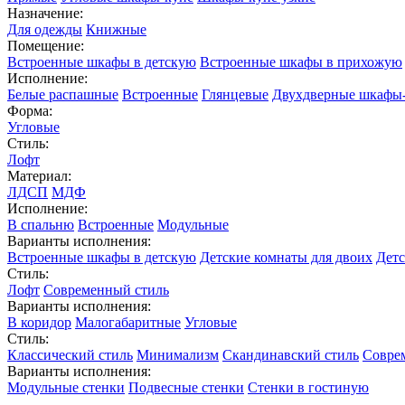
Назначение:
Для одежды
Книжные
Помещение:
Встроенные шкафы в детскую
Встроенные шкафы в прихожую
Исполнение:
Белые распашные
Встроенные
Глянцевые
Двухдверные шкафы
Форма:
Угловые
Стиль:
Лофт
Материал:
ЛДСП
МДФ
Исполнение:
В спальню
Встроенные
Модульные
Варианты исполнения:
Встроенные шкафы в детскую
Детские комнаты для двоих
Детс
Стиль:
Лофт
Современный стиль
Варианты исполнения:
В коридор
Малогабаритные
Угловые
Стиль:
Классический стиль
Минимализм
Скандинавский стиль
Совре
Варианты исполнения:
Модульные стенки
Подвесные стенки
Стенки в гостиную