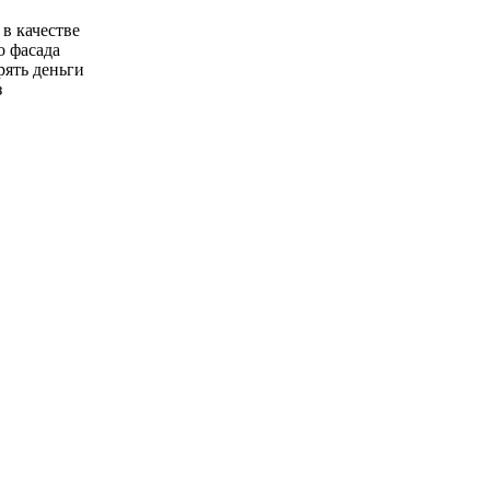
 в качестве
о фасада
рять деньги
з