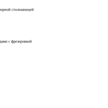
аморной столешницей
дами с фрезеровкой