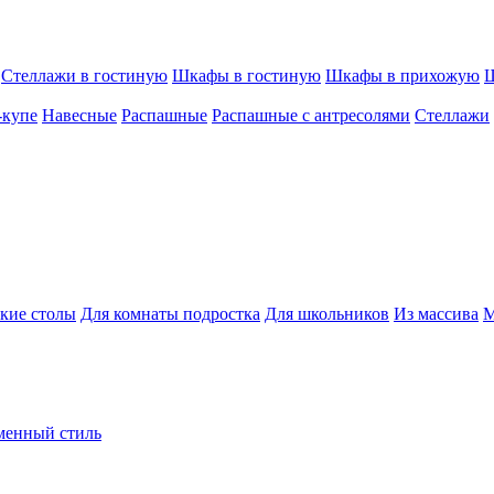
Стеллажи в гостиную
Шкафы в гостиную
Шкафы в прихожую
Ш
-купе
Навесные
Распашные
Распашные с антресолями
Стеллажи
кие столы
Для комнаты подростка
Для школьников
Из массива
М
менный стиль