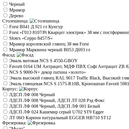
Черный
Мрамор
Дерево
Столешница:
Forst B041 Д 921 гл Кунгур
Forst «Г013 8107/Pt Кварцит электрик» 38 мм с постформин
Slotex «Ceppo 8457/S»
Мрамор королевский глянец 38 мм Forst
Мрамор Марквина черный В053 Д693 гл
Фасад:
Эмаль матовая NCS S 4550-GBOY
Favorit 0164 UM Антрацит, МДФ ПВХ Софі Антрацит ZB 
NCS S 9000-N+ декор патина «золото»
Эмаль высокий глянец RAL 9017 Traffic Black, Высокий гл
Эмаль глянцевая NCS S 1575-R10B, Кроношпан Favorit 598
Корпус:
ЛДСП ЛФ 008 Черный
ЛДСП ЛФ 008 Черный, ЛДСП ЛТ 028 Рэд Фокс
ЛДСП ЛФ 008 Черный, ЛДСП ЛФ 001 Белый
ЛДСП ЛФ 024 Кашемир серый U702 ST9 Egger
ЛТ 06О Карини натуральный EGGER HB710 ST12
Фрезеровка:
"Мыло"