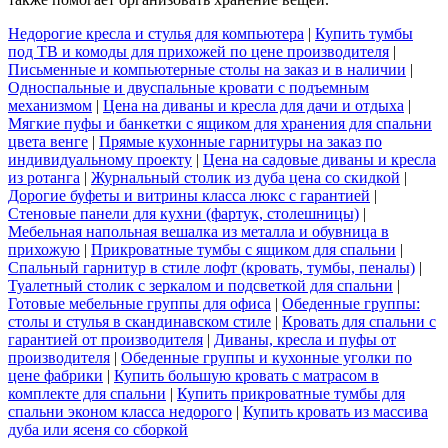
Недорогие кресла и стулья для компьютера
|
Купить тумбы
под ТВ и комоды для прихожей по цене производителя
|
Письменные и компьютерные столы на заказ и в наличии
|
Односпальные и двуспальные кровати с подъемным
механизмом
|
Цена на диваны и кресла для дачи и отдыха
|
Мягкие пуфы и банкетки с ящиком для хранения для спальни
цвета венге
|
Прямые кухонные гарнитуры на заказ по
индивидуальному проекту
|
Цена на садовые диваны и кресла
из ротанга
|
Журнальный столик из дуба цена со скидкой
|
Дорогие буфеты и витрины класса люкс с гарантией
|
Стеновые панели для кухни (фартук, столешницы)
|
Мебельная напольная вешалка из металла и обувница в
прихожую
|
Прикроватные тумбы с ящиком для спальни
|
Спальный гарнитур в стиле лофт (кровать, тумбы, пеналы)
|
Туалетный столик с зеркалом и подсветкой для спальни
|
Готовые мебельные группы для офиса
|
Обеденные группы:
столы и стулья в скандинавском стиле
|
Кровать для спальни с
гарантией от производителя
|
Диваны, кресла и пуфы от
производителя
|
Обеденные группы и кухонные уголки по
цене фабрики
|
Купить большую кровать с матрасом в
комплекте для спальни
|
Купить прикроватные тумбы для
спальни эконом класса недорого
|
Купить кровать из массива
дуба или ясеня со сборкой