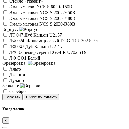
Стекло «графит»
Эмаль матов. NCS S 6020-R50B
Эмаль матовая NCS S 2002-Y50R
Эмаль матовая NCS S 2005-Y80R
Эмаль матовая NCS S 2030-R80B
Корпус:
ЛТ 047 Дуб Каньон U2157
ЛФ 024 «Кашемир серый EGGER U702 ST9»
ЛФ 047 Дуб Каньон U2157
ЛФ Кашемир серый EGGER U702 ST9
ЛФ ОО1 Белый
Фрезеровка:
Альто
Джанни
Лучано
Зеркало:
Серебро
Показать
Сбросить фильтр
Уведомление
×