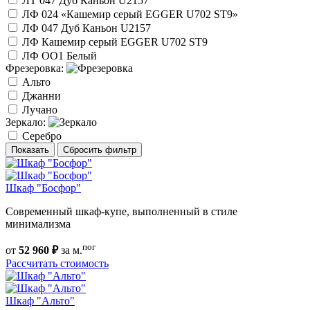
ЛТ 047 Дуб Каньон U2157
ЛФ 024 «Кашемир серый EGGER U702 ST9»
ЛФ 047 Дуб Каньон U2157
ЛФ Кашемир серый EGGER U702 ST9
ЛФ ОО1 Белый
Фрезеровка:
Альто
Джанни
Лучано
Зеркало:
Серебро
Показать
Сбросить фильтр
Шкаф "Босфор"
Современный шкаф-купе, выполненный в стиле
минимализма
пог
от
52 960 ₽
за м.
Рассчитать стоимость
Шкаф "Альто"