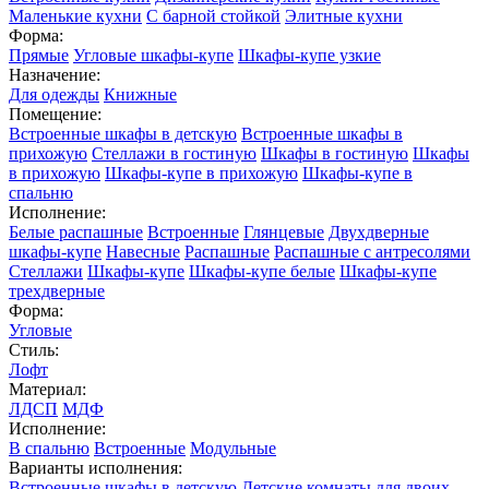
Маленькие кухни
С барной стойкой
Элитные кухни
Форма:
Прямые
Угловые шкафы-купе
Шкафы-купе узкие
Назначение:
Для одежды
Книжные
Помещение:
Встроенные шкафы в детскую
Встроенные шкафы в
прихожую
Стеллажи в гостиную
Шкафы в гостиную
Шкафы
в прихожую
Шкафы-купе в прихожую
Шкафы-купе в
спальню
Исполнение:
Белые распашные
Встроенные
Глянцевые
Двухдверные
шкафы-купе
Навесные
Распашные
Распашные с антресолями
Стеллажи
Шкафы-купе
Шкафы-купе белые
Шкафы-купе
трехдверные
Форма:
Угловые
Стиль:
Лофт
Материал:
ЛДСП
МДФ
Исполнение:
В спальню
Встроенные
Модульные
Варианты исполнения:
Встроенные шкафы в детскую
Детские комнаты для двоих