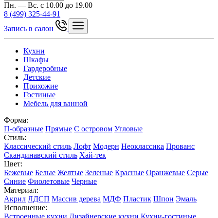
Пн. — Вс. с 10.00 до 19.00
8 (499) 325-44-91
Запись в салон
Кухни
Шкафы
Гардеробные
Детские
Прихожие
Гостиные
Мебель для ванной
Форма:
П-образные
Прямые
С островом
Угловые
Стиль:
Классический стиль
Лофт
Модерн
Неоклассика
Прованс
Скандинавский стиль
Хай-тек
Цвет:
Бежевые
Белые
Желтые
Зеленые
Красные
Оранжевые
Серые
Синие
Фиолетовые
Черные
Материал:
Акрил
ЛДСП
Массив дерева
МДФ
Пластик
Шпон
Эмаль
Исполнение:
Встроенные кухни
Дизайнерские кухни
Кухни-гостиные