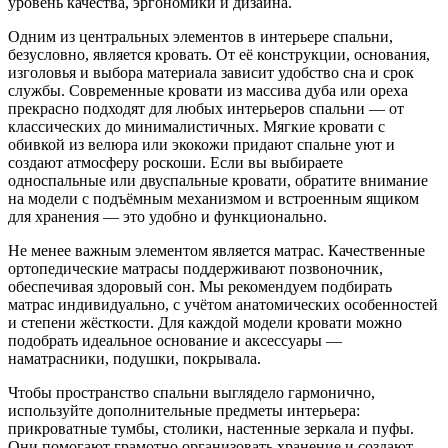
уровень качества, эргономики и дизайна.
Одним из центральных элементов в интерьере спальни,
безусловно, является кровать. От её конструкции, основания,
изголовья и выбора материала зависит удобство сна и срок
службы. Современные кровати из массива дуба или ореха
прекрасно подходят для любых интерьеров спальни — от
классических до минималистичных. Мягкие кровати с
обивкой из велюра или экокожи придают спальне уют и
создают атмосферу роскоши. Если вы выбираете
односпальные или двуспальные кровати, обратите внимание
на модели с подъёмным механизмом и встроенным ящиком
для хранения — это удобно и функционально.
Не менее важным элементом является матрас. Качественные
ортопедические матрасы поддерживают позвоночник,
обеспечивая здоровый сон. Мы рекомендуем подбирать
матрас индивидуально, с учётом анатомических особенностей
и степени жёсткости. Для каждой модели кровати можно
подобрать идеальное основание и аксессуары —
наматрасники, подушки, покрывала.
Чтобы пространство спальни выглядело гармонично,
используйте дополнительные предметы интерьера:
прикроватные тумбы, столики, настенные зеркала и пуфы.
Они помогают грамотно организовать хранение и создают