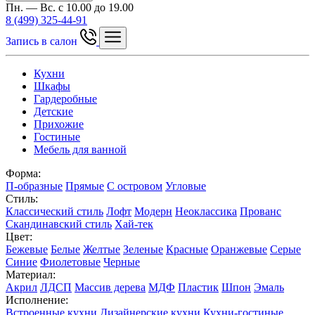
Пн. — Вс. с 10.00 до 19.00
8 (499) 325-44-91
Запись в салон
Кухни
Шкафы
Гардеробные
Детские
Прихожие
Гостиные
Мебель для ванной
Форма:
П-образные
Прямые
С островом
Угловые
Стиль:
Классический стиль
Лофт
Модерн
Неоклассика
Прованс
Скандинавский стиль
Хай-тек
Цвет:
Бежевые
Белые
Желтые
Зеленые
Красные
Оранжевые
Серые
Синие
Фиолетовые
Черные
Материал:
Акрил
ЛДСП
Массив дерева
МДФ
Пластик
Шпон
Эмаль
Исполнение:
Встроенные кухни
Дизайнерские кухни
Кухни-гостиные