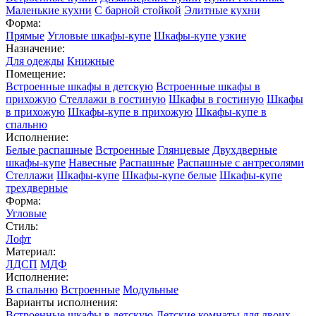
Маленькие кухни
С барной стойкой
Элитные кухни
Форма:
Прямые
Угловые шкафы-купе
Шкафы-купе узкие
Назначение:
Для одежды
Книжные
Помещение:
Встроенные шкафы в детскую
Встроенные шкафы в
прихожую
Стеллажи в гостиную
Шкафы в гостиную
Шкафы
в прихожую
Шкафы-купе в прихожую
Шкафы-купе в
спальню
Исполнение:
Белые распашные
Встроенные
Глянцевые
Двухдверные
шкафы-купе
Навесные
Распашные
Распашные с антресолями
Стеллажи
Шкафы-купе
Шкафы-купе белые
Шкафы-купе
трехдверные
Форма:
Угловые
Стиль:
Лофт
Материал:
ЛДСП
МДФ
Исполнение:
В спальню
Встроенные
Модульные
Варианты исполнения:
Встроенные шкафы в детскую
Детские комнаты для двоих