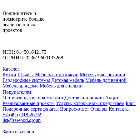
Подпишитесь
и
посмотрите больше
реализованных
проектов
ИНН: 614501642175
ОГРНИП: 323619600133268
Каталог
Кухни
Шкафы
Мебель в прихожую
Мебель для гостиной
Гардеробные системы
Детская мебель
Мебель для ванной
Мебель для дома
Мебель для спальни
Покупателям
О производстве и компании
Доставка и оплата
Акции
Реализованные проекты
Услуги, которые мы предлагаем
Блог
Подарочные сертификаты
Вопрос-ответ
Отзывы
Контакты
+7 (495) 118-26-92
list@rewood.group
Запись в салон