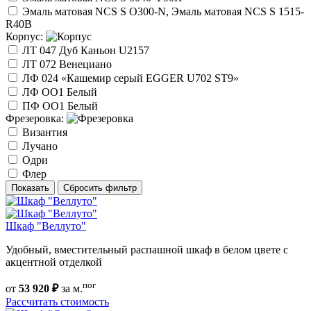
Эмаль матовая NCS S O300-N, Эмаль матовая NCS S 1515-
R40B
Корпус:
ЛТ 047 Дуб Каньон U2157
ЛТ 072 Венециано
ЛФ 024 «Кашемир серый EGGER U702 ST9»
ЛФ ОО1 Белый
ПФ ОО1 Белый
Фрезеровка:
Византия
Лучано
Одри
Флер
Показать
Сбросить фильтр
Шкаф "Веллуто"
Удобный, вместительный распашной шкаф в белом цвете с
акцентной отделкой
пог
от
53 920 ₽
за м.
Рассчитать стоимость