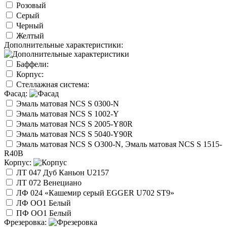
Розовый
Серый
Черный
Желтый
Дополнительные характеристики:
Баффели:
Корпус:
Стеллажная система:
Фасад:
Эмаль матовая NCS S 0300-N
Эмаль матовая NCS S 1002-Y
Эмаль матовая NCS S 2005-Y80R
Эмаль матовая NCS S 5040-Y90R
Эмаль матовая NCS S O300-N, Эмаль матовая NCS S 1515-
R40B
Корпус:
ЛТ 047 Дуб Каньон U2157
ЛТ 072 Венециано
ЛФ 024 «Кашемир серый EGGER U702 ST9»
ЛФ ОО1 Белый
ПФ ОО1 Белый
Фрезеровка: