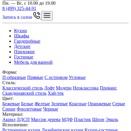
Пн. — Вс. с 10.00 до 19.00
8 (499) 325-44-91
Запись в салон
Кухни
Шкафы
Гардеробные
Детские
Прихожие
Гостиные
Мебель для ванной
Форма:
П-образные
Прямые
С островом
Угловые
Стиль:
Классический стиль
Лофт
Модерн
Неоклассика
Прованс
Скандинавский стиль
Хай-тек
Цвет:
Бежевые
Белые
Желтые
Зеленые
Красные
Оранжевые
Серые
Синие
Фиолетовые
Черные
Материал:
Акрил
ЛДСП
Массив дерева
МДФ
Пластик
Шпон
Эмаль
Исполнение:
Встроенные кухни
Дизайнерские кухни
Кухни-гостиные