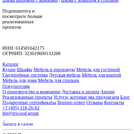
Шкаф широкий с ящиками
|
Шкаф с зеркалом в спальню
Подпишитесь
и
посмотрите больше
реализованных
проектов
ИНН: 614501642175
ОГРНИП: 323619600133268
Каталог
Кухни
Шкафы
Мебель в прихожую
Мебель для гостиной
Гардеробные системы
Детская мебель
Мебель для ванной
Мебель для дома
Мебель для спальни
Покупателям
О производстве и компании
Доставка и оплата
Акции
Реализованные проекты
Услуги, которые мы предлагаем
Блог
Подарочные сертификаты
Вопрос-ответ
Отзывы
Контакты
+7 (495) 118-26-92
list@rewood.group
Запись в салон