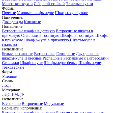
Маленькие кухни
С барной стойкой
Элитные кухни
Форма:
Прямые
Угловые шкафы-купе
Шкафы-купе узкие
Назначение:
Для одежды
Книжные
Помещение:
Встроенные шкафы в детскую
Встроенные шкафы в
прихожую
Стеллажи в гостиную
Шкафы в гостиную
Шкафы
в прихожую
Шкафы-купе в прихожую
Шкафы-купе в
спальню
Исполнение:
Белые распашные
Встроенные
Глянцевые
Двухдверные
шкафы-купе
Навесные
Распашные
Распашные с антресолями
Стеллажи
Шкафы-купе
Шкафы-купе белые
Шкафы-купе
трехдверные
Форма:
Угловые
Стиль:
Лофт
Материал:
ЛДСП
МДФ
Исполнение:
В спальню
Встроенные
Модульные
Варианты исполнения:
Встроенные шкафы в детскую
Детские комнаты для двоих