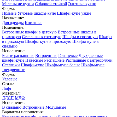
Маленькие кухни
С барной стойкой
Элитные кухни
Форма:
Прямые
Угловые шкафы-купе
Шкафы-купе узкие
Назначение:
Для одежды
Книжные
Помещение:
Встроенные шкафы в детскую
Встроенные шкафы в
прихожую
Стеллажи в гостиную
Шкафы в гостиную
Шкафы
в прихожую
Шкафы-купе в прихожую
Шкафы-купе в
спальню
Исполнение:
Белые распашные
Встроенные
Глянцевые
Двухдверные
шкафы-купе
Навесные
Распашные
Распашные с антресолями
Стеллажи
Шкафы-купе
Шкафы-купе белые
Шкафы-купе
трехдверные
Форма:
Угловые
Стиль:
Лофт
Материал:
ЛДСП
МДФ
Исполнение:
В спальню
Встроенные
Модульные
Варианты исполнения:
Встроенные шкафы в детскую
Детские комнаты для двоих