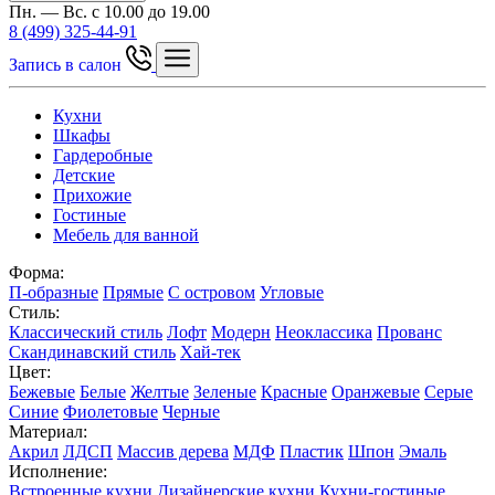
Пн. — Вс. с 10.00 до 19.00
8 (499) 325-44-91
Запись в салон
Кухни
Шкафы
Гардеробные
Детские
Прихожие
Гостиные
Мебель для ванной
Форма:
П-образные
Прямые
С островом
Угловые
Стиль:
Классический стиль
Лофт
Модерн
Неоклассика
Прованс
Скандинавский стиль
Хай-тек
Цвет:
Бежевые
Белые
Желтые
Зеленые
Красные
Оранжевые
Серые
Синие
Фиолетовые
Черные
Материал:
Акрил
ЛДСП
Массив дерева
МДФ
Пластик
Шпон
Эмаль
Исполнение:
Встроенные кухни
Дизайнерские кухни
Кухни-гостиные