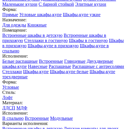
Маленькие кухни
С барной стойкой
Элитные кухни
Форма:
Прямые
Угловые шкафы-купе
Шкафы-купе узкие
Назначение:
Для одежды
Книжные
Помещение:
Встроенные шкафы в детскую
Встроенные шкафы в
прихожую
Стеллажи в гостиную
Шкафы в гостиную
Шкафы
в прихожую
Шкафы-купе в прихожую
Шкафы-купе в
спальню
Исполнение:
Белые распашные
Встроенные
Глянцевые
Двухдверные
шкафы-купе
Навесные
Распашные
Распашные с антресолями
Стеллажи
Шкафы-купе
Шкафы-купе белые
Шкафы-купе
трехдверные
Форма:
Угловые
Стиль:
Лофт
Материал:
ЛДСП
МДФ
Исполнение:
В спальню
Встроенные
Модульные
Варианты исполнения:
Встроенные шкафы в детскую
Детские комнаты для двоих