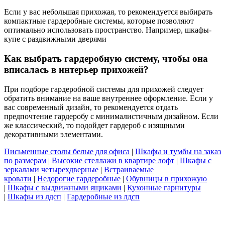
Если у вас небольшая прихожая, то рекомендуется выбирать
компактные гардеробные системы, которые позволяют
оптимально использовать пространство. Например, шкафы-
купе с раздвижными дверями
Как выбрать гардеробную систему, чтобы она
вписалась в интерьер прихожей?
При подборе гардеробной системы для прихожей следует
обратить внимание на ваше внутреннее оформление. Если у
вас современный дизайн, то рекомендуется отдать
предпочтение гардеробу с минималистичным дизайном. Если
же классический, то подойдет гардероб с изящными
декоративными элементами.
Письменные столы белые для офиса
|
Шкафы и тумбы на заказ
по размерам
|
Высокие стеллажи в квартире лофт
|
Шкафы с
зеркалами четырехдверные
|
Встраиваемые
кровати
|
Недорогие гардеробные
|
Обувницы в прихожую
|
Шкафы с выдвижными ящиками
|
Кухонные гарнитуры
|
Шкафы из лдсп
|
Гардеробные из лдсп