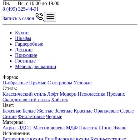
Пн. — Вс. с 10.00 до 19.00
8 (499) 325-44-91
Запись в салон
Кухни
Шкафы
Гардеробные
Детские
Прихожие
Гостиные
Мебель для ванной
Форма:
П-образные
Прямые
С островом
Угловые
Стиль:
Классический стиль
Лофт
Модерн
Неоклассика
Прованс
Скандинавский стиль
Хай-тек
Цвет:
Бежевые
Белые
Желтые
Зеленые
Красные
Оранжевые
Серые
Синие
Фиолетовые
Черные
Материал:
Акрил
ЛДСП
Массив дерева
МДФ
Пластик
Шпон
Эмаль
Исполнение:
Встроенные кухни
Дизайнерские кухни
Кухни-гостиные