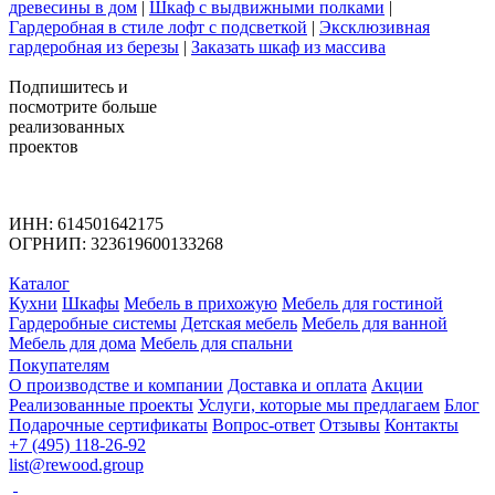
древесины в дом
|
Шкаф с выдвижными полками
|
Гардеробная в стиле лофт с подсветкой
|
Эксклюзивная
гардеробная из березы
|
Заказать шкаф из массива
Подпишитесь
и
посмотрите больше
реализованных
проектов
ИНН: 614501642175
ОГРНИП: 323619600133268
Каталог
Кухни
Шкафы
Мебель в прихожую
Мебель для гостиной
Гардеробные системы
Детская мебель
Мебель для ванной
Мебель для дома
Мебель для спальни
Покупателям
О производстве и компании
Доставка и оплата
Акции
Реализованные проекты
Услуги, которые мы предлагаем
Блог
Подарочные сертификаты
Вопрос-ответ
Отзывы
Контакты
+7 (495) 118-26-92
list@rewood.group