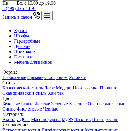
Пн. — Вс. с 10.00 до 19.00
8 (499) 325-44-91
Запись в салон
Кухни
Шкафы
Гардеробные
Детские
Прихожие
Гостиные
Мебель для ванной
Форма:
П-образные
Прямые
С островом
Угловые
Стиль:
Классический стиль
Лофт
Модерн
Неоклассика
Прованс
Скандинавский стиль
Хай-тек
Цвет:
Бежевые
Белые
Желтые
Зеленые
Красные
Оранжевые
Серые
Синие
Фиолетовые
Черные
Материал:
Акрил
ЛДСП
Массив дерева
МДФ
Пластик
Шпон
Эмаль
Исполнение:
Встроенные кухни
Дизайнерские кухни
Кухни-гостиные