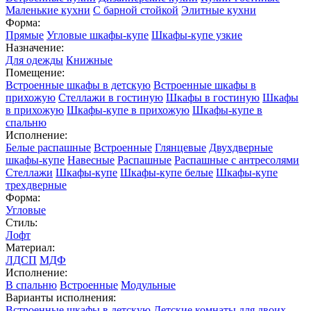
Маленькие кухни
С барной стойкой
Элитные кухни
Форма:
Прямые
Угловые шкафы-купе
Шкафы-купе узкие
Назначение:
Для одежды
Книжные
Помещение:
Встроенные шкафы в детскую
Встроенные шкафы в
прихожую
Стеллажи в гостиную
Шкафы в гостиную
Шкафы
в прихожую
Шкафы-купе в прихожую
Шкафы-купе в
спальню
Исполнение:
Белые распашные
Встроенные
Глянцевые
Двухдверные
шкафы-купе
Навесные
Распашные
Распашные с антресолями
Стеллажи
Шкафы-купе
Шкафы-купе белые
Шкафы-купе
трехдверные
Форма:
Угловые
Стиль:
Лофт
Материал:
ЛДСП
МДФ
Исполнение:
В спальню
Встроенные
Модульные
Варианты исполнения:
Встроенные шкафы в детскую
Детские комнаты для двоих