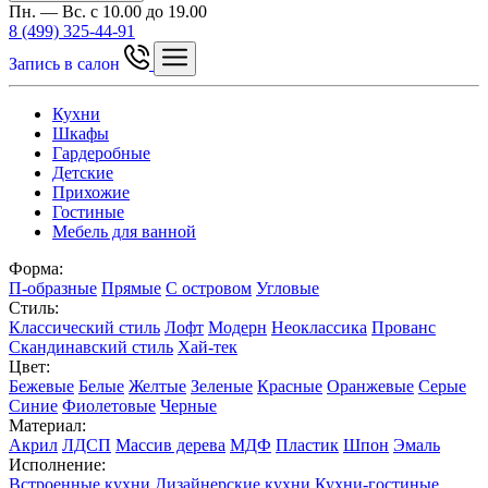
Пн. — Вс. с 10.00 до 19.00
8 (499) 325-44-91
Запись в салон
Кухни
Шкафы
Гардеробные
Детские
Прихожие
Гостиные
Мебель для ванной
Форма:
П-образные
Прямые
С островом
Угловые
Стиль:
Классический стиль
Лофт
Модерн
Неоклассика
Прованс
Скандинавский стиль
Хай-тек
Цвет:
Бежевые
Белые
Желтые
Зеленые
Красные
Оранжевые
Серые
Синие
Фиолетовые
Черные
Материал:
Акрил
ЛДСП
Массив дерева
МДФ
Пластик
Шпон
Эмаль
Исполнение:
Встроенные кухни
Дизайнерские кухни
Кухни-гостиные