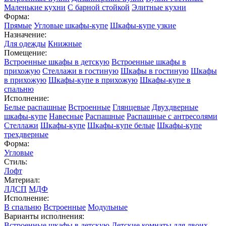
Маленькие кухни
С барной стойкой
Элитные кухни
Форма:
Прямые
Угловые шкафы-купе
Шкафы-купе узкие
Назначение:
Для одежды
Книжные
Помещение:
Встроенные шкафы в детскую
Встроенные шкафы в
прихожую
Стеллажи в гостиную
Шкафы в гостиную
Шкафы
в прихожую
Шкафы-купе в прихожую
Шкафы-купе в
спальню
Исполнение:
Белые распашные
Встроенные
Глянцевые
Двухдверные
шкафы-купе
Навесные
Распашные
Распашные с антресолями
Стеллажи
Шкафы-купе
Шкафы-купе белые
Шкафы-купе
трехдверные
Форма:
Угловые
Стиль:
Лофт
Материал:
ЛДСП
МДФ
Исполнение:
В спальню
Встроенные
Модульные
Варианты исполнения:
Встроенные шкафы в детскую
Детские комнаты для двоих